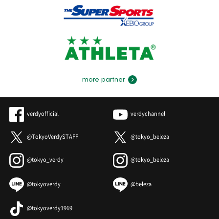
more partner
verdyofficial
verdychannel
@TokyoVerdySTAFF
@tokyo_beleza
@tokyo_verdy
@tokyo_beleza
@tokyoverdy
@beleza
@tokyoverdy1969