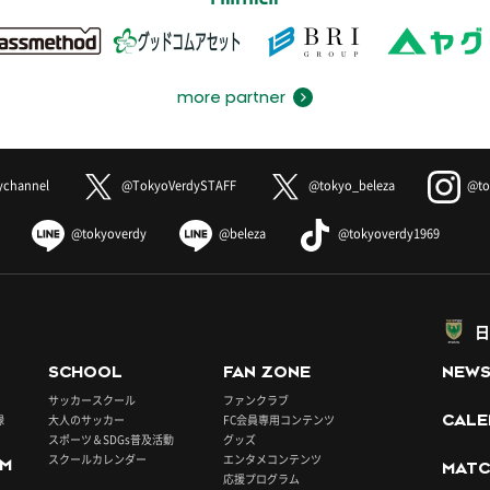
more partner
ychannel
@TokyoVerdySTAFF
@tokyo_beleza
@to
@tokyoverdy
@beleza
@tokyoverdy1969
日
SCHOOL
FAN ZONE
NEW
サッカースクール
ファンクラブ
録
大人のサッカー
FC会員専用コンテンツ
CALE
スポーツ＆SDGs普及活動
グッズ
スクールカレンダー
エンタメコンテンツ
UM
MATC
応援プログラム