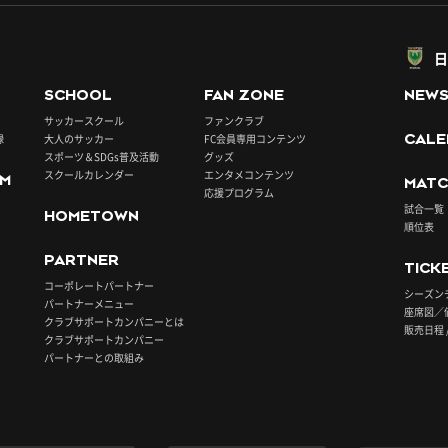
日
SCHOOL
FAN ZONE
NEW
サッカースクール
ファンクラブ
録
大人のサッカー
FC会員専用コンテンツ
CALE
スポーツ＆SDGs普及活動
グッズ
スクールカレンダー
エンタメコンテンツ
UM
MATC
応援プログラム
試合一覧
HOMETOWN
順位表
PARTNER
TICK
コーポレートパートナー
シーズン
パートナーメニュー
座席図／
クラブサポートカンパニーとは
販売日程 
クラブサポートカンパニー
パートナーとの取組み