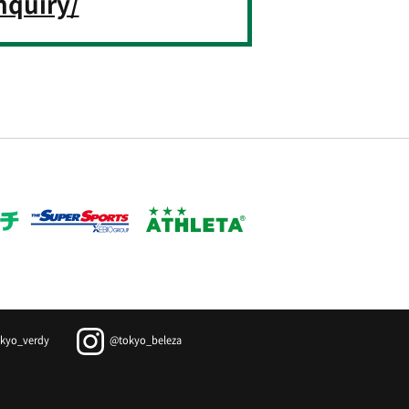
nquiry/
kyo_verdy
@tokyo_beleza