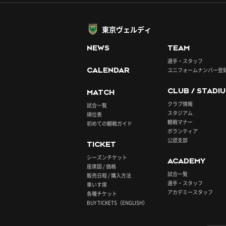
東京ヴェルディ
NEWS
TEAM
選手・スタッフ
CALENDAR
ユニフォームナンバー登
CLUB / STADI
MATCH
クラブ情報
試合一覧
スタジアム
順位表
観戦マナー
初めての観戦ガイド
ボランティア
公認支部
TICKET
シーズンチケット
ACADEMY
座席図 / 価格
試合一覧
販売日程 / 購入方法
選手・スタッフ
車いす席
アカデミースタッフ
各種チケット
BUY TICKETS（ENGLISH）