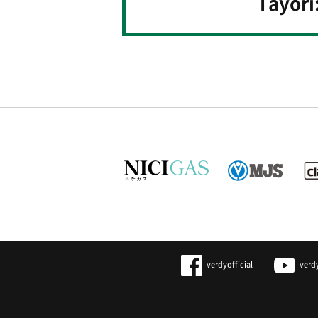
Tayori
verdyofficial
verd