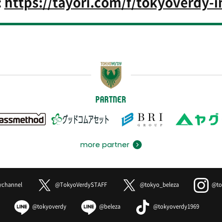
:
https://tayori.com/f/tokyoverdy-i
PARTNER
more partner
ychannel
@TokyoVerdySTAFF
@tokyo_beleza
@to
@tokyoverdy
@beleza
@tokyoverdy1969