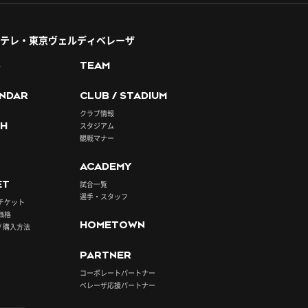
テレ・東京ヴェルディベレーザ
S
TEAM
NDAR
CLUB / STADIUM
クラブ情報
H
スタジアム
観戦マナー
ACADEMY
ET
試合一覧
選手・スタッフ
チケット
価格
HOMETOWN
/ 購入方法
PARTNER
コーポレートパートナー
ベレーザ応援パートナー