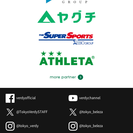
more partner
verdyofficial
verdychannel
@TokyoVerdySTAFF
@tokyo_beleza
@tokyo_verdy
@tokyo_beleza