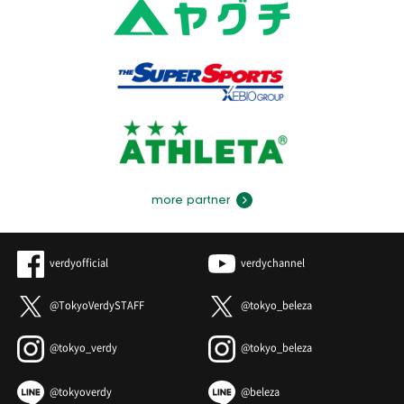
more partner
verdyofficial
verdychannel
@TokyoVerdySTAFF
@tokyo_beleza
@tokyo_verdy
@tokyo_beleza
@tokyoverdy
@beleza