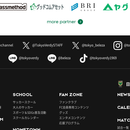
more partner
ychannel
@TokyoVerdySTAFF
@tokyo_beleza
@to
@tokyoverdy
@beleza
@tokyoverdy1969
日
SCHOOL
FAN ZONE
NEW
サッカースクール
ファンクラブ
録
大人のサッカー
FC会員専用コンテンツ
CALE
スポーツ＆SDGs普及活動
グッズ
スクールカレンダー
エンタメコンテンツ
UM
MATC
応援プログラム
試合一覧
HOMETOWN