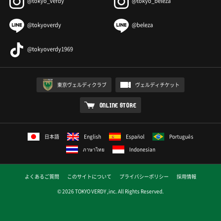
@tokyo_verdy
@tokyo_beleza
@tokyoverdy
@beleza
@tokyoverdy1969
東京ヴェルディクラブ
ヴェルディチケット
ONLINE STORE
日本語
English
Español
Português
ภาษาไทย
Indonesian
よくあるご質問
このサイトについて
プライバシーポリシー
採用情報
© 2026 TOKYO VERDY ,inc. All Rights Reserved.