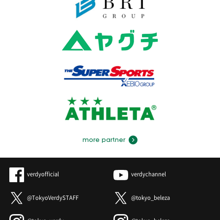
more partner
verdyofficial
verdychannel
@TokyoVerdySTAFF
@tokyo_beleza