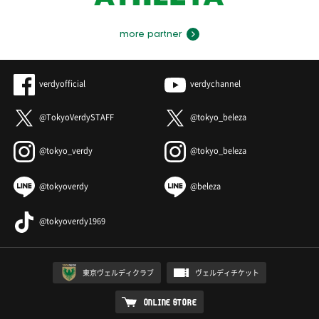
more partner
verdyofficial
verdychannel
@TokyoVerdySTAFF
@tokyo_beleza
@tokyo_verdy
@tokyo_beleza
@tokyoverdy
@beleza
@tokyoverdy1969
東京ヴェルディクラブ
ヴェルディチケット
ONLINE STORE