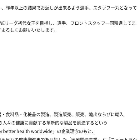
く、昨年以上の結果でお返しが出来るよう選手、スタッフ一丸となって
o WEリーグ初代女王を目指し、選手、フロントスタッフ一同精進してま
ぞよろしくお願いいたします。
器・食料品・化粧品の製造、製造販売、販売、輸出ならびに輸入
界の人々の健康に貢献する革新的な製品を創造するという
ts for better health worldwide」の企業理念のもと、
から日々の健康増進までを目指した「医療関連事業」と「ニュートラシ