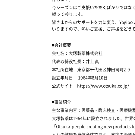
今シーズンはご支援いただくばかりではな
戦って参ります。
皆さまからのサポートを力に変え、Yogib
いりますので、熱いご支援、ご声援をどう
■会社概要
会社名：大塚製薬株式会社
代表取締役社長：井上 眞
本社所在地：東京都千代田区神田司町2-9
設立年月日： 1964年8月10日
公式サイト：
https://www.otsuka.co.jp/
■事業紹介
主な事業内容：医薬品・臨床検査・医療機
大塚製薬は1964年に設立されました。世
「Otsuka-people creating new produc
人々の健康を身体全体で考え、疾病の治癒