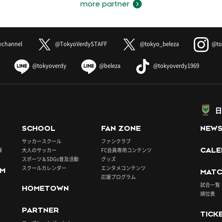
more partner
ychannel
@TokyoVerdySTAFF
@tokyo_beleza
@to
@tokyoverdy
@beleza
@tokyoverdy1969
日
SCHOOL
FAN ZONE
NEW
サッカースクール
ファンクラブ
録
大人のサッカー
FC会員専用コンテンツ
CALE
スポーツ＆SDGs普及活動
グッズ
スクールカレンダー
エンタメコンテンツ
UM
MATC
応援プログラム
試合一覧
HOMETOWN
順位表
PARTNER
TICK