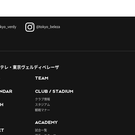
kyo_verdy
@tokyo_beleza
テレ・東京ヴェルディベレーザ
S
TEAM
NDAR
CLUB / STADIUM
クラブ情報
H
スタジアム
観戦マナー
ACADEMY
ET
試合一覧