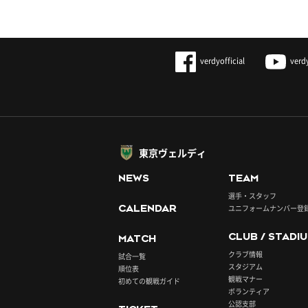
verdyofficial
verd
東京ヴェルディ
NEWS
TEAM
選手・スタッフ
CALENDAR
ユニフォームナンバー登
CLUB / STADI
MATCH
クラブ情報
試合一覧
スタジアム
順位表
観戦マナー
初めての観戦ガイド
ボランティア
公認支部