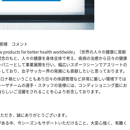
郎様 コメント
w products for better health worldwide」（世界の人々の健康に貢献
理念のもと、人々の健康を身体全体で考え、疾病の治癒から日々の健康
ンパニーとして事業展開を行い、幅広いスポーツシーンでアスリートの
トしており、女子サッカー界の発展にも貢献したいと思っております。
が、コロナ禍ということもあり日々の体調管理など非常に厳しい環境下では
レーザチームの選手・スタッフの皆様には、コンディショニング面にお
晴らしいご活躍をされることを心より祈念しております。
をいただき、誠にありがとうございます。
がある中、今シーズンもサポートいただけること、大変心強く、有難く