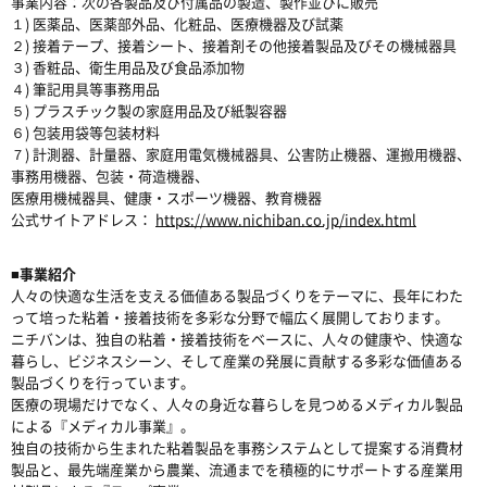
事業内容：次の各製品及び付属品の製造、製作並びに販売
１) 医薬品、医薬部外品、化粧品、医療機器及び試薬
２) 接着テープ、接着シート、接着剤その他接着製品及びその機械器具
３) 香粧品、衛生用品及び食品添加物
４) 筆記用具等事務用品
５) プラスチック製の家庭用品及び紙製容器
６) 包装用袋等包装材料
７) 計測器、計量器、家庭用電気機械器具、公害防止機器、運搬用機器、
事務用機器、包装・荷造機器、
医療用機械器具、健康・スポーツ機器、教育機器
公式サイトアドレス：
https://www.nichiban.co.jp/index.html
■事業紹介
人々の快適な生活を支える価値ある製品づくりをテーマに、長年にわた
って培った粘着・接着技術を多彩な分野で幅広く展開しております。
ニチバンは、独自の粘着・接着技術をベースに、人々の健康や、快適な
暮らし、ビジネスシーン、そして産業の発展に貢献する多彩な価値ある
製品づくりを行っています。
医療の現場だけでなく、人々の身近な暮らしを見つめるメディカル製品
による『メディカル事業』。
独自の技術から生まれた粘着製品を事務システムとして提案する消費材
製品と、最先端産業から農業、流通までを積極的にサポートする産業用