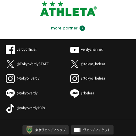
more partner
verdyofficial
verdychannel
@TokyoVerdySTAFF
@tokyo_beleza
@tokyo_verdy
@tokyo_beleza
@tokyoverdy
@beleza
@tokyoverdy1969
東京ヴェルディクラブ
ヴェルディチケット