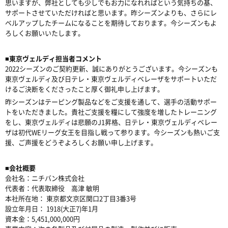
思いますが、弊社としても少しでもお力になれればという気持ちの基、
サポートさせていただければと思います。昨シーズンよりも、さらにレ
ベルアップしたチームになることを期待しております。今シーズンもよ
ろしくお願いいたします。
■東京ヴェルディ担当者コメント
2022シーズンのご契約更新、誠にありがとうございます。今シーズンも
東京ヴェルディ及び日テレ・東京ヴェルディベレーザをサポートいただ
けるご決断をくださったこと厚く御礼申し上げます。
昨シーズンはテーピング製品などをご支援を通して、選手の活動サポー
トをいただきました。貴社ご支援を糧にして強度を増したトレーニング
をし、東京ヴェルディは悲願のJ1昇格、日テレ・東京ヴェルディベレー
ザは初代WEリーグ女王を目指し戦って参ります。今シーズンも熱いご支
援、ご声援をどうぞよろしくお願い申し上げます。
■会社概要
会社名：ニチバン株式会社
代表者：代表取締役 高津 敏明
本社所在地： 東京都文京区関口2丁目3番3号
設立年月日： 1918(大正7)年1月
資本金：5,451,000,000円