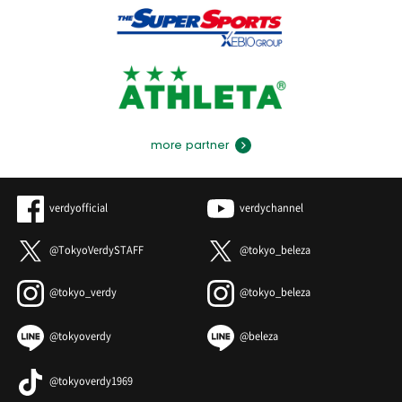
more partner
verdyofficial
verdychannel
@TokyoVerdySTAFF
@tokyo_beleza
@tokyo_verdy
@tokyo_beleza
@tokyoverdy
@beleza
@tokyoverdy1969