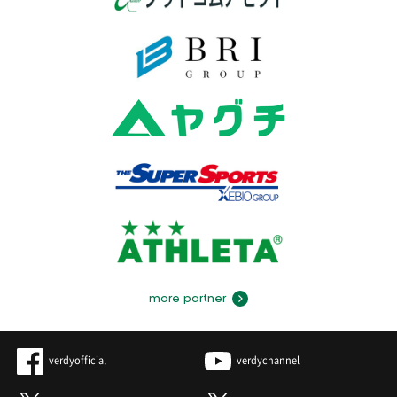
more partner
verdyofficial
verdychannel