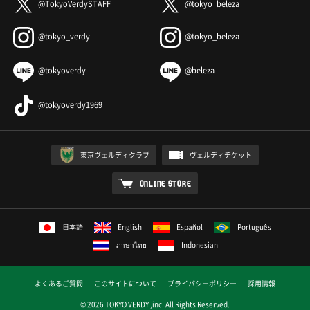
@TokyoVerdySTAFF
@tokyo_beleza
@tokyo_verdy
@tokyo_beleza
@tokyoverdy
@beleza
@tokyoverdy1969
東京ヴェルディクラブ
ヴェルディチケット
ONLINE STORE
日本語
English
Español
Português
ภาษาไทย
Indonesian
よくあるご質問
このサイトについて
プライバシーポリシー
採用情報
© 2026 TOKYO VERDY ,inc. All Rights Reserved.