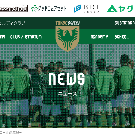
ェルディクラブ
SUSTAINAB
EAM
CLUB / STADIUM
ACADEMY
SCHOOL
NEWS
ニュース
宮川麻都選手 WEリーグ初ゴール達成記念グッズ 受注販売のお知らせ