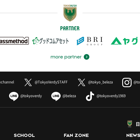
PARTNER
more partner
ychannel
@TokyoVerdySTAFF
@tokyo_beleza
@to
@tokyoverdy
@beleza
@tokyoverdy1969
日
SCHOOL
FAN ZONE
NEW