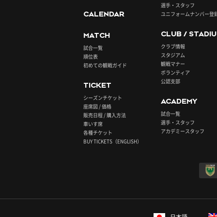
選手・スタッフ
CALENDAR
ユニフォームナンバー登
CLUB / STADI
MATCH
クラブ情報
試合一覧
スタジアム
順位表
観戦マナー
初めての観戦ガイド
ボランティア
公認支部
TICKET
シーズンチケット
ACADEMY
座席図 / 価格
試合一覧
販売日程 / 購入方法
選手・スタッフ
車いす席
アカデミースタッフ
各種チケット
BUY TICKETS（ENGLISH）
日本語