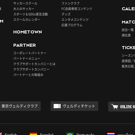
サッカースクール
ファンクラブ
録
大人のサッカー
FC会員専用コンテンツ
CALE
スポーツ＆SDGs普及活動
グッズ
スクールカレンダー
エンタメコンテンツ
UM
MATC
応援プログラム
試合一覧
HOMETOWN
順位表
PARTNER
TICK
コーポレートパートナー
シーズン
パートナーメニュー
座席図／
クラブサポートカンパニーとは
販売日程 
クラブサポートカンパニー
パートナーとの取組み
東京ヴェルディクラブ
ヴェルディチケット
ONLINE 
English
Español
Português
ภาษาไทย