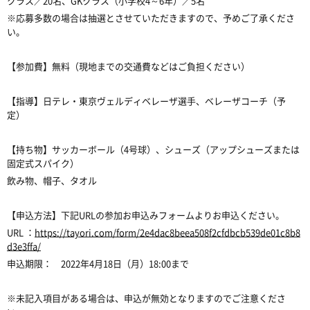
クラス／20名、GKクラス（小学校4～6年）／5名
※応募多数の場合は抽選とさせていただきますので、予めご了承くださ
い。
【参加費】無料（現地までの交通費などはご負担ください）
【指導】日テレ・東京ヴェルディベレーザ選手、ベレーザコーチ（予
定）
【持ち物】サッカーボール（4号球）、シューズ（アップシューズまたは
固定式スパイク）
飲み物、帽子、タオル
【申込方法】下記URLの参加お申込みフォームよりお申込ください。
URL ：
https://tayori.com/form/2e4dac8beea508f2cfdbcb539de01c8b8
d3e3ffa/
申込期限： 2022年4月18日（月）18:00まで
※未記入項目がある場合は、申込が無効となりますのでご注意くださ