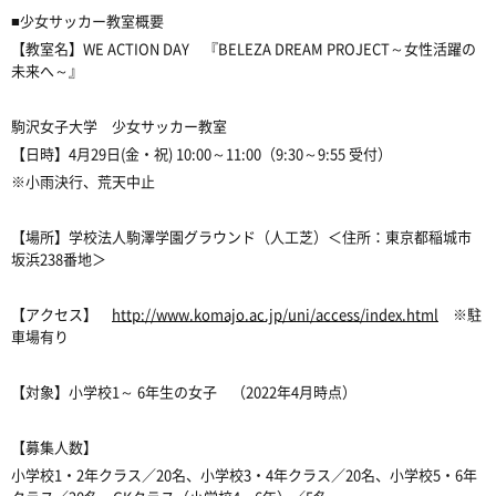
■少女サッカー教室概要
【教室名】WE ACTION DAY 『BELEZA DREAM PROJECT～女性活躍の
未来へ～』
駒沢女子大学 少女サッカー教室
【日時】4月29日(金・祝) 10:00～11:00（9:30～9:55 受付）
※小雨決行、荒天中止
【場所】学校法人駒澤学園グラウンド（人工芝）＜住所：東京都稲城市
坂浜238番地＞
【アクセス】
http://www.komajo.ac.jp/uni/access/index.html
※駐
車場有り
【対象】小学校1～ 6年生の女子 （2022年4月時点）
【募集人数】
小学校1・2年クラス／20名、小学校3・4年クラス／20名、小学校5・6年