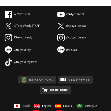
verdyofficial
verdychannel
@TokyoVerdySTAFF
@tokyo_beleza
@tokyo_verdy
@tokyo_beleza
@tokyoverdy
@beleza
@tokyoverdy1969
東京ヴェルディクラブ
ヴェルディチケット
ONLINE STORE
日本語
English
Español
Português