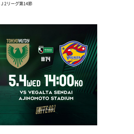
命Ｊ2リーグ第14節