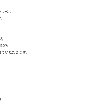
チレベル
す。
0名
10名
せていただきます。
映