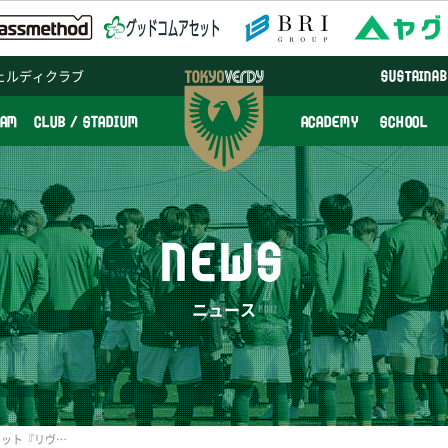
ェルディクラブ
SUSTAINAB
EAM
CLUB / STADIUM
ACADEMY
SCHOOL
NEWS
ニュース
東京ヴェルディ公式マスコット『リヴェルン生誕祭～2nd Anniversary～』開催のお知らせ