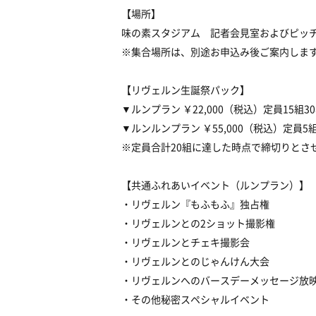
【場所】
味の素スタジアム 記者会見室およびピッ
※集合場所は、別途お申込み後ご案内しま
【リヴェルン生誕祭パック】
▼ルンプラン ￥22,000（税込）定員15組3
▼ルンルンプラン ￥55,000（税込）定員5組
※定員合計20組に達した時点で締切りとさ
【共通ふれあいイベント（ルンプラン）】
・リヴェルン『もふもふ』独占権
・リヴェルンとの2ショット撮影権
・リヴェルンとチェキ撮影会
・リヴェルンとのじゃんけん大会
・リヴェルンへのバースデーメッセージ放
・その他秘密スペシャルイベント