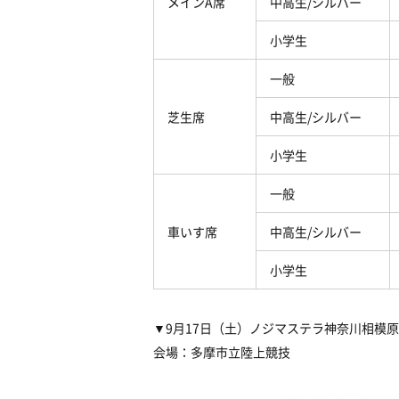
メイン
A
席
中高生
/
シルバー
小学生
一般
芝生席
中高生
/
シルバー
小学生
一般
車いす席
中高生
/
シルバー
小学生
▼9月17日
（土）ノジマステラ神奈川相模原
会場：多摩市立陸上競技