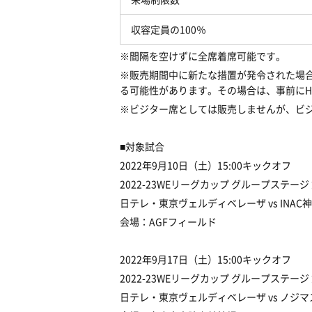
収容定員の
100
％
※
間隔を空けずに全席着席可能です。
※
販売期間中に新たな措置が発令された場
る可能性があります。その場合は、事前に
H
※
ビジター席としては販売しませんが、ビ
■
対象試合
2022
年
9
月
10
日（土）
15:00
キックオフ
2022-23WE
リーグカップ
グループステージ
日テレ・東京ヴェルディベレーザ
vs INAC
神
会場：
AGF
フィールド
2022
年
9
月
17
日（土）
15:00
キックオフ
2022-23WE
リーグカップ
グループステージ
日テレ・東京ヴェルディベレーザ
vs
ノジマ