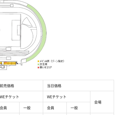
前売価格
当日価格
WE
チケット
WE
チケット
会場
会員
一般
会員
一般