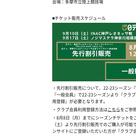
会場：多摩市立陸上競技場
■
チケット販売スケジュール
・先行割引販売について、
22-23
シーズン『
『一般会員』で
22-23
シーズンより『クラブ
用登録』が必要となります。
・クラブ会員利用登録方法は
こちら
をご参
・
8
月
8
日（月）までにシーズンチケットを
（土）より先行割引販売でのご購入が可能
ンサイトにご登録いただいた方が『クラブ