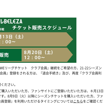
WE
リーグチケット クラブ会員』継続をご希望の方、
21-22
シーズン
会員』登録をされる方は、『退会手続き』及び、再度『クラブ会員利
照ください。
ご購入いただいた方、ファンサイトにご登録いただいた方は、８月
13
日
です。
8
月
9
日（火）以降にシーズンチケットを購入いただいた方、ファ
会員登録』を利用いただけるタイミングについては
こちら
をご確認くだ