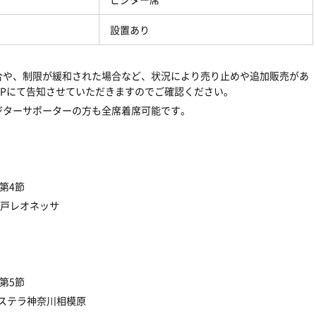
設置あり
合や、制限が緩和された場合など、状況により売り止めや追加販売があ
P
にて告知させていただきますのでご確認ください。
ジターサポーターの方も全席着席可能です。
第
4
節
戸レオネッサ
第
5
節
ステラ神奈川相模原