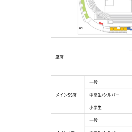
座席
一般
メイン
SS
席
中高生
/
シルバー
小学生
一般