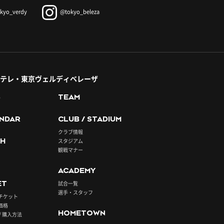
kyo_verdy
@tokyo_beleza
テレ・東京ヴェルディベレーザ
S
TEAM
NDAR
CLUB / STADIUM
クラブ情報
H
スタジアム
観戦マナー
ACADEMY
ET
試合一覧
選手・スタッフ
チケット
価格
HOMETOWN
/ 購入方法