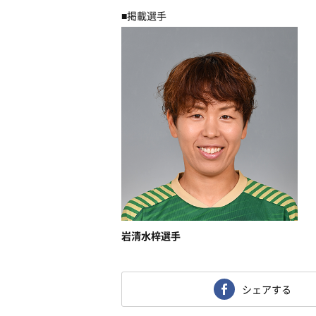
■掲載選手
岩清水梓選手
シェアする