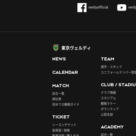
verdyofficial
verd
東京ヴェルディ
NEWS
TEAM
選手・スタッフ
CALENDAR
ユニフォームナンバー登
CLUB / STADI
MATCH
クラブ情報
試合一覧
スタジアム
順位表
観戦マナー
初めての観戦ガイド
ボランティア
公認支部
TICKET
シーズンチケット
ACADEMY
座席図 / 価格
試合一覧
販売日程 / 購入方法