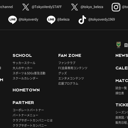
ychannel
@TokyoVerdySTAFF
@tokyo_beleza
@to
@tokyoverdy
@beleza
@tokyoverdy1969
日
SCHOOL
FAN ZONE
NEW
サッカースクール
ファンクラブ
録
大人のサッカー
FC会員専用コンテンツ
CALE
スポーツ＆SDGs普及活動
グッズ
スクールカレンダー
エンタメコンテンツ
UM
MATC
応援プログラム
試合一覧
HOMETOWN
順位表
PARTNER
TICK
コーポレートパートナー
シーズン
パートナーメニュー
座席図／
クラブサポートカンパニーとは
販売日程 
クラブサポートカンパニー