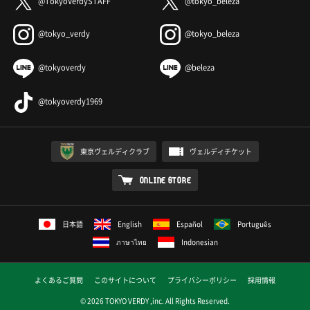
@TokyoVerdySTAFF
@tokyo_beleza
@tokyo_verdy
@tokyo_beleza
@tokyoverdy
@beleza
@tokyoverdy1969
東京ヴェルディクラブ
ヴェルディチケット
ONLINE STORE
日本語
English
Español
Português
ภาษาไทย
Indonesian
よくあるご質問
このサイトについて
プライバシーポリシー
採用情報
© 2026 TOKYO VERDY ,inc. All Rights Reserved.