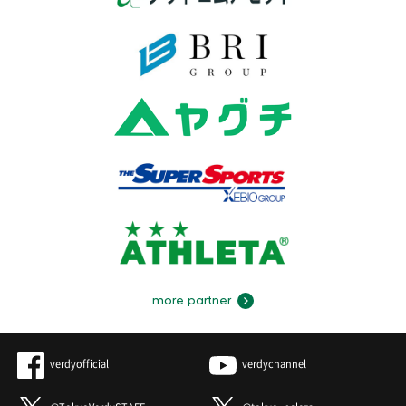
more partner
verdyofficial
verdychannel