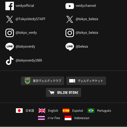
verdyofficial
verdychannel
@TokyoVerdySTAFF
@tokyo_beleza
@tokyo_verdy
@tokyo_beleza
@tokyoverdy
@beleza
@tokyoverdy1969
東京ヴェルディクラブ
ヴェルディチケット
ONLINE STORE
日本語
English
Español
Português
ภาษาไทย
Indonesian