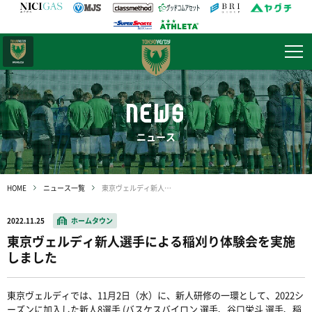
日テレ・
東京ベレーザ
NEWS
ニュース
HOME
ニュース一覧
東京ヴェルディ新人選手による稲刈り体験会を実施しました
2022.11.25
ホームタウン
東京ヴェルディ新人選手による稲刈り体験会を実施
しました
東京ヴェルディでは、
11
月
2
日（水）に、新人研修の一環として、
2022
シ
ーズンに加入した新人
8
選手
(
バスケスバイロン 選手、谷口栄斗 選手、稲