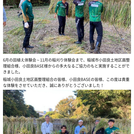
6
月の田植え体験会～
11
月の稲刈り体験会まで、稲城市小田良土地区画整
理組合様、小田良
BASE
様からの多大なるご協力のもと実施することがで
きました。
稲城小田良土地区画整理組合の皆様、小田良
BASE
の皆様、この度は貴重
な体験をさせていただき、誠にありがとうございました！