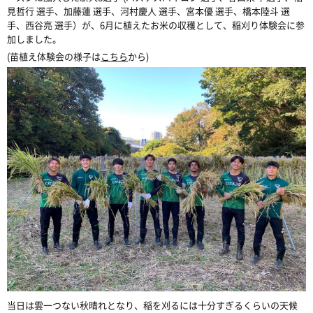
見哲行 選手、加藤蓮 選手、河村慶人 選手、宮本優 選手、橋本陸斗 選
手、西谷亮 選手）が、
6
月に植えたお米の収穫として、稲刈り体験会に参
加しました。
(
苗植え体験会の様子は
こちら
から
)
当日は雲一つない秋晴れとなり、稲を刈るには十分すぎるくらいの天候