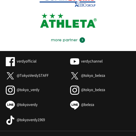
more partner
verdyofficial
verdychannel
@TokyoVerdySTAFF
@tokyo_beleza
@tokyo_verdy
@tokyo_beleza
@tokyoverdy
@beleza
@tokyoverdy1969