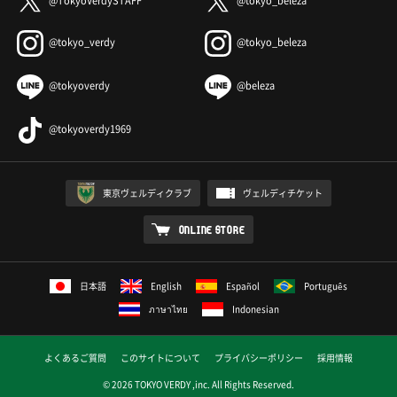
@TokyoVerdySTAFF
@tokyo_beleza
@tokyo_verdy
@tokyo_beleza
@tokyoverdy
@beleza
@tokyoverdy1969
東京ヴェルディクラブ
ヴェルディチケット
ONLINE STORE
日本語
English
Español
Português
ภาษาไทย
Indonesian
よくあるご質問
このサイトについて
プライバシーポリシー
採用情報
© 2026 TOKYO VERDY ,inc. All Rights Reserved.