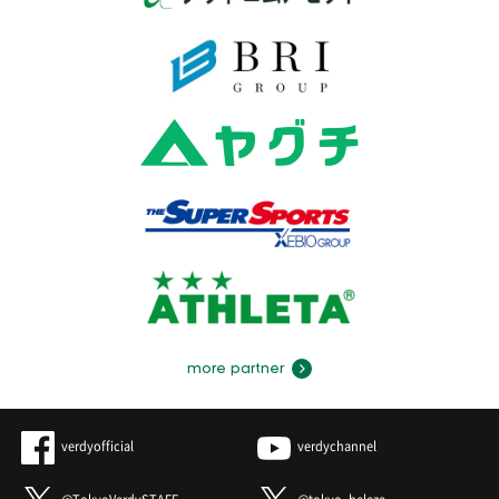
more partner
verdyofficial
verdychannel