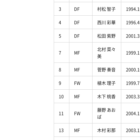
3
DF
村松 智子
1994.1
4
DF
西川 彩華
1996.4
5
DF
松田 紫野
2001.3
北村 菜々
7
MF
1999.1
美
8
MF
菅野 奏音
2000.1
9
FW
植木 理子
1999.7
10
MF
木下 桃香
2003.3
藤野 あお
11
FW
2004.1
ば
13
MF
木村 彩那
2003.1