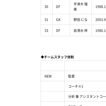
宇津木 瑠
30
DF
1988.1
美
31
GK
野田 にな
2003.9
33
DF
岩清水 梓
1986.1
◆チームスタッフ体制
NEW
監督
コーチ※1
分析 兼 アシスタントコ