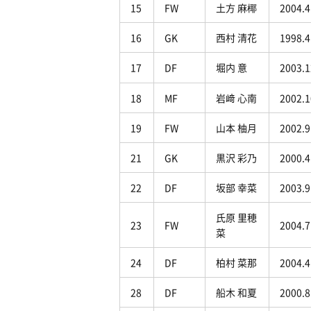
15
FW
土方 麻椰
2004.4
16
GK
西村 清花
1998.4
17
DF
堀内 意
2003.1
18
MF
岩﨑 心南
2002.1
19
FW
山本 柚月
2002.9
21
GK
黒沢 彩乃
2000.4
22
DF
坂部 幸菜
2003.9
氏原 里穂
23
FW
2004.7
菜
24
DF
柏村 菜那
2004.4
28
DF
船木 和夏
2000.8