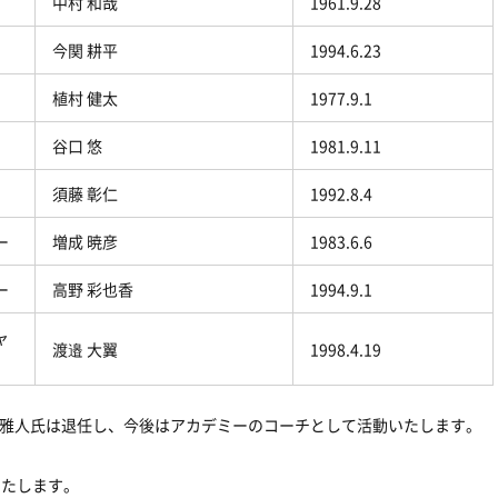
中村 和哉
1961.9.28
今関 耕平
1994.6.23
植村 健太
1977.9.1
谷口 悠
1981.9.11
須藤 彰仁
1992.8.4
ー
増成 暁彦
1983.6.6
ー
高野 彩也香
1994.9.1
ャ
渡邉 大翼
1998.4.19
永田雅人氏は退任し、今後はアカデミーのコーチとして活動いたします。
いたします。