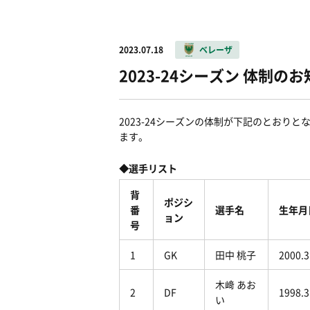
2023.07.18
ベレーザ
2023-24シーズン 体制の
2023-24シーズンの体制が下記のとお
ます。
◆選手リスト
背
ポジシ
番
選手名
生年月
ョン
号
1
GK
田中 桃子
2000.3
木﨑 あお
2
DF
1998.3
い