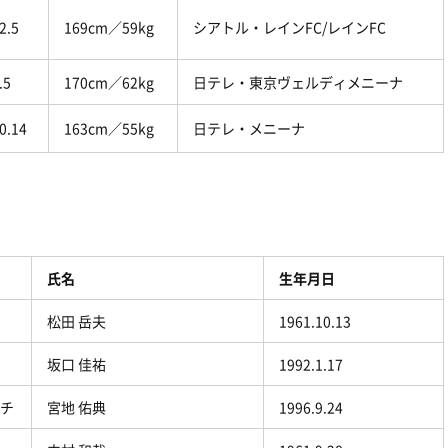
2.5
169cm／59kg
シアトル・レインFC/レインFC
.5
170cm／62kg
日テレ・東京ヴェルディメニーナ
0.14
163cm／55kg
日テレ・メニーナ
氏名
生年月日
松田 岳夫
1961.10.13
坂口 佳祐
1992.1.17
ーチ
宮地 佑典
1996.9.24