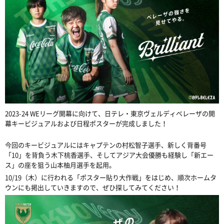
2023-24 WEリーグ開幕に向けて、日テレ・東京ヴェルディベレーザの開
幕キービジュアルおよび日程ポスターが完成しました！
今回のキービジュアルにはキャプテンの村松智子選手、新しく背番号
「10」を背負う木下桃香選手、そしてアジア大会優勝も経験し「新エー
ス」の座を狙う山本柚月選手を起用。
10/19（木）に行われる「ポスター貼り大作戦」をはじめ、順次ホームタ
ウンにも掲出していきますので、ぜひ探してみてください！