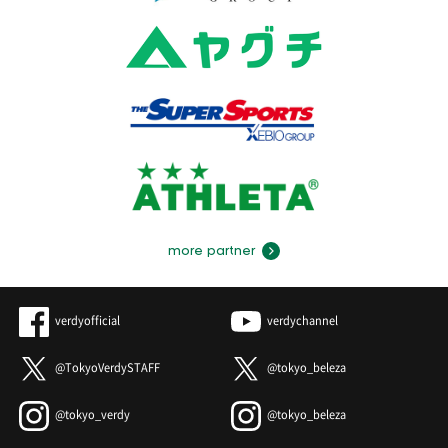
more partner
verdyofficial
verdychannel
@TokyoVerdySTAFF
@tokyo_beleza
@tokyo_verdy
@tokyo_beleza