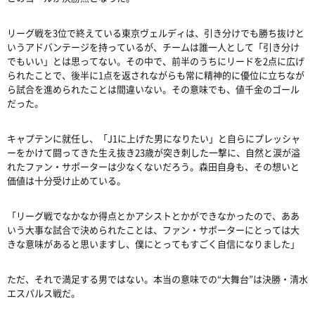
リーグ戦を
3
位で終えている東京ヴェルディは、引き分けでも勝ち抜けと
いうアドバンテージを持っているが、チームは誰一人として「引き分け
でもいい」とは思ってない。その中で、前半のうちにリードを
2
点に広げ
られたことで、後半に
1
点を返されながらも常に精神的に優位に立ちなが
ら試合を進められたことは間違いない。その意味でも、値千金のゴール
だった。
キャプテンに就任し、「
J1
に上げた男になりたい」と自らにプレッシャ
ーをかけて闘ってきた生え抜き
23
歳が突き刺した一撃に、自然と涙が溢
れたファン・サポーターは少なくないだろう。森田自身も、その想いと
価値は十分受け止めている。
「リーグ戦でなかなか得点とかアシストとかができなかったので、ああ
いう大事な試合で決められたことは、ファン・サポーターにとっては大
きな意味があると思いますし、僕にとってもすごく自信になりました」
ただ、それで満足する男ではない。本当の意味での
“
大舞台
”
は決勝・清水
エスパルス戦だ。