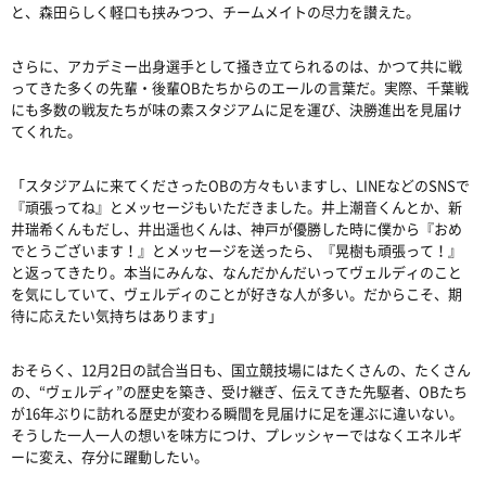
と、森田らしく軽口も挟みつつ、チームメイトの尽力を讃えた。
さらに、アカデミー出身選手として掻き立てられるのは、かつて共に戦
ってきた多くの先輩・後輩
OB
たちからのエールの言葉だ。実際、千葉戦
にも多数の戦友たちが味の素スタジアムに足を運び、決勝進出を見届け
てくれた。
「スタジアムに来てくださった
OB
の方々もいますし、
LINE
などの
SNS
で
『頑張ってね』とメッセージもいただきました。井上潮音くんとか、新
井瑞希くんもだし、井出遥也くんは、神戸が優勝した時に僕から『おめ
でとうございます！』とメッセージを送ったら、『晃樹も頑張って！』
と返ってきたり。本当にみんな、なんだかんだいってヴェルディのこと
を気にしていて、ヴェルディのことが好きな人が多い。だからこそ、期
待に応えたい気持ちはあります」
おそらく、
12
月
2
日の試合当日も、国立競技場にはたくさんの、たくさん
の、
“
ヴェルディ
”
の歴史を築き、受け継ぎ、伝えてきた先駆者、
OB
たち
が
16
年ぶりに訪れる歴史が変わる瞬間を見届けに足を運ぶに違いない。
そうした一人一人の想いを味方につけ、プレッシャーではなくエネルギ
ーに変え、存分に躍動したい。