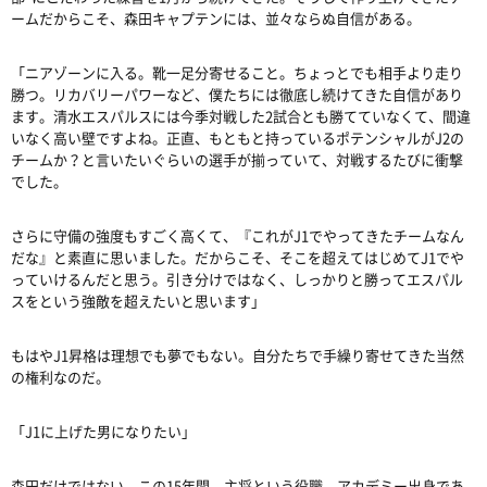
ームだからこそ、森田キャプテンには、並々ならぬ自信がある。
「ニアゾーンに入る。靴一足分寄せること。ちょっとでも相手より走り
勝つ。リカバリーパワーなど、僕たちには徹底し続けてきた自信があり
ます。清水エスパルスには今季対戦した
2
試合とも勝てていなくて、間違
いなく高い壁ですよね。正直、もともと持っているポテンシャルが
J2
の
チームか？と言いたいぐらいの選手が揃っていて、対戦するたびに衝撃
でした。
さらに守備の強度もすごく高くて、『これが
J1
でやってきたチームなん
だな』と素直に思いました。だからこそ、そこを超えてはじめて
J1
でや
っていけるんだと思う。引き分けではなく、しっかりと勝ってエスパル
スをという強敵を超えたいと思います」
もはや
J1
昇格は理想でも夢でもない。自分たちで手繰り寄せてきた当然
の権利なのだ。
「
J1
に上げた男になりたい」
森田だけではない。この
15
年間、主将という役職、アカデミー出身であ