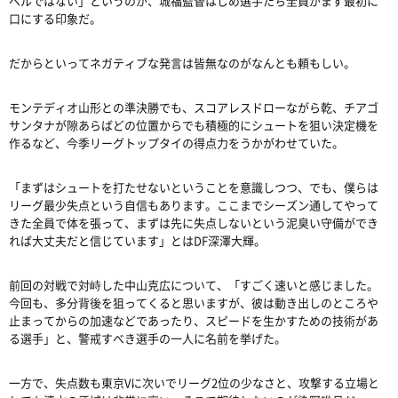
ベルではない」というのが、城福監督はじめ選手たち全員がまず最初に
口にする印象だ。
だからといってネガティブな発言は皆無なのがなんとも頼もしい。
モンテディオ山形との準決勝でも、スコアレスドローながら乾、チアゴ
サンタナが隙あらばどの位置からでも積極的にシュートを狙い決定機を
作るなど、今季リーグトップタイの得点力をうかがわせていた。
「まずはシュートを打たせないということを意識しつつ、でも、僕らは
リーグ最少失点という自信もあります。ここまでシーズン通してやって
きた全員で体を張って、まずは先に失点しないという泥臭い守備ができ
れば大丈夫だと信じています」とは
DF
深澤大輝。
前回の対戦で対峙した中山克広について、「すごく速いと感じました。
今回も、多分背後を狙ってくると思いますが、彼は動き出しのところや
止まってからの加速などであったり、スピードを生かすための技術があ
る選手」と、警戒すべき選手の一人に名前を挙げた。
一方で、失点数も東京
V
に次いでリーグ
2
位の少なさと、攻撃する立場と