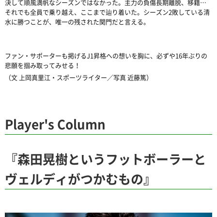
決して順風満帆なシーズンではなかった。主力の負傷長期離脱、移籍
…
それでも全員で乗り越え、ここまで辿り着いた。シーズン
2
敗している清
水に勝つことが、唯一の残された関門だと言える。
ファン・サポーターも掲げるJ1昇格への想いを胸に、必ずや
16
年ぶりの
悲願を掴み取ってみせる！
（文 上岡真里江・スポーツライター／写真 近藤篤）
Player's Column
『森田晃樹というフットボーラーと
ヴェルディがつかむもの』