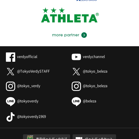
more partner
verdyofficial
verdychannel
@TokyoVerdySTAFF
@tokyo_beleza
@tokyo_verdy
@tokyo_beleza
@tokyoverdy
@beleza
@tokyoverdy1969
東京ヴェルディクラブ
ヴェルディチケット