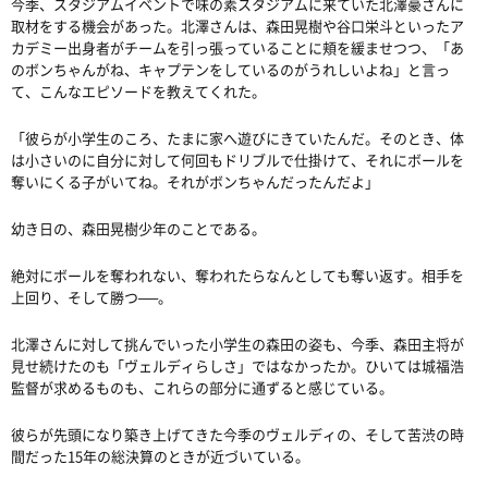
今季、スタジアムイベントで味の素スタジアムに来ていた北澤豪さんに
取材をする機会があった。北澤さんは、森田晃樹や谷口栄斗といったア
カデミー出身者がチームを引っ張っていることに頬を緩ませつつ、「あ
のボンちゃんがね、キャプテンをしているのがうれしいよね」と言っ
て、こんなエピソードを教えてくれた。
「彼らが小学生のころ、たまに家へ遊びにきていたんだ。そのとき、体
は小さいのに自分に対して何回もドリブルで仕掛けて、それにボールを
奪いにくる子がいてね。それがボンちゃんだったんだよ」
幼き日の、森田晃樹少年のことである。
絶対にボールを奪われない、奪われたらなんとしても奪い返す。相手を
上回り、そして勝つ──。
北澤さんに対して挑んでいった小学生の森田の姿も、今季、森田主将が
見せ続けたのも「ヴェルディらしさ」ではなかったか。ひいては城福浩
監督が求めるものも、これらの部分に通ずると感じている。
彼らが先頭になり築き上げてきた今季のヴェルディの、そして苦渋の時
間だった15年の総決算のときが近づいている。