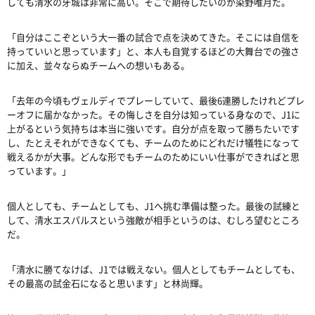
しても清水の牙城は非常に高い。そこで期待したいのが染野唯月だ。
「自分はここぞという大一番の試合で点を決めてきた。そこには自信を
持っていいと思っています」と、本人も自覚するほどの大舞台での強さ
に加え、並々ならぬチームへの想いもある。
「去年の今頃もヴェルディでプレーしていて、最後
6
連勝したけれどプレ
ーオフに届かなかった。その悔しさを自分は知っている身なので、
J1
に
上がるという気持ちは本当に強いです。自分が点を取って勝ちたいです
し、たとえそれができなくても、チームのためにどれだけ犠牲になって
戦えるかが大事。どんな形でもチームのためにいい仕事ができればと思
っています。」
個人としても、チームとしても、
J1
へ挑む準備は整った。最後の試練と
して、清水エスパルスという強敵が相手というのは、むしろ望むところ
だ。
「清水に勝てなけば、
J1
では戦えない。個人としてもチームとしても、
その最高の試金石になると思います」と林尚輝。