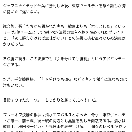
ジェフユナイテッド千葉に勝利した後、東京ヴェルディを想う誰もが胸
に抱いたに違いない。
試合後、選手たちから聞かれた声も、歓喜よりも「ホッとした」という
リーグ
3
位チームとして進むべき決勝の舞台へ駒を進められたプライド
と、「次に勝たなければ意味がない」との決戦に挑む並々ならぬ決意ば
かりだった。
準決勝に続き、この決勝でも『引き分けでも勝利』というアドバンテー
ジがある。
だが、千葉戦同様、「引き分けでも
OK
」などと考えて試合に臨むものは
誰もいない。
目指すのはただ一つ。「しっかりと勝って
J1
へ！」だ。
プレーオフ決勝の相手は清水エスパルスとなった。今季、東京ヴェルデ
ィが唯一、前半戦、後半戦の両方とも黒星を喫した難敵である。清水は
乾貴士、権田修一といった元日本代表選手含め、「個々のレベルが
J2
レ