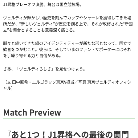
J1昇格プレーオフ決勝、舞台は国立競技場。
ヴェルディが輝かしい歴史を刻んでカップやシャーレを獲得してきた場
所だが、“新しいヴェルディ”が歴史を創る上で、それが改修された“新国
立”を舞台とすることも意義深く感じる。
脈々と続いてきた緑のアイデンティティーが新たな形となって、国立で
歓喜をつかむこと。彼らは、そしていまのファン・サポーターにはそれ
を手繰り寄せる力と自信がある。
さあ、「ヴェルディらしさ」を見せつけよう。
（文 田中直希・エルゴラッソ東京V担当／写真 東京ヴェルディオフィシ
ャル）
Match Preview
『あと1つ！J1昇格への最後の関門