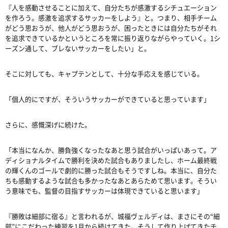
『人を感動させることに加えて、自分たちが感激するシチュエーション
を作ろう。感激を追求するサッカーをしよう』と。つまり、相手チーム
がどう思おうが、他人がどう思おうが、困ったときには自分たちがそれ
を追求できているかというところを常に振り返りながらやっていく。
1
シ
ーズン通して、ブレないサッカーをしたい」と。
そこに対しても、キャプテンとして、十分な手応えを感じている。
「個人的にですが、そういうサッカーができていると思っています」
さらに、感慨深げに続けた。
「本当になんか、勝負強くなったなあと思う試合がいっぱいあって。ア
ディショナルタイムで勝利を決めた試合もありましたし、ホーム最終戦
の輝くんのゴールで劇的に勝った試合もそうですしね。本当に、自分た
ちも感動するような試合も多かったなあとあらためて思います。そうい
う意味でも、監督の目指すサッカーは体現できていると思います」
『勝敗は細部に宿る』と言われるが、城福ヴェルディは、まさにその
“
細
部
”
にこだわった練習を
1
月から続けてきた。そうして作り上げてきたチ