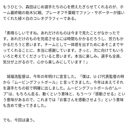
もうひとつ、森田はじめ選手たちの心を燃えたぎらせてくれるのが、ホ
ーム最終戦の栃木
SC
戦、プレーオフ千葉戦でファン・サポーターが描い
てくれた緑
×
白のコレオグラフィーである。
「素晴らしいですね。あれだけのものは今まで見たことがなかったで
す。あれだけのものを完成させるには時間もかかるだろうし、労力もか
かるだろうと思います。チームとして一体感を出すためにあそこまでや
ってくれることに、本当に感謝しています。きっと、次に向けてもいろ
いろと考えてくださっていると思います。本当に楽しみ。選手も全員、
気分が上がるので、心から楽しみにしています！」
城福浩監督は、今年の年明けに宣言した。「僕は、
U-17
代表監督の時
から『ムービングフットボール』と言ってきました。今年はあえてそれ
を選手たちの前で明確に出しました。ムービングフットボールの
“
ムー
ブ
”
は、もちろん走る、動くという意味と、もう一つ『感動させる』とい
う意味があるので、これまでは『お客さんを感動させよう』という意味
も含めて使ってきました。
でも、今回は違う。