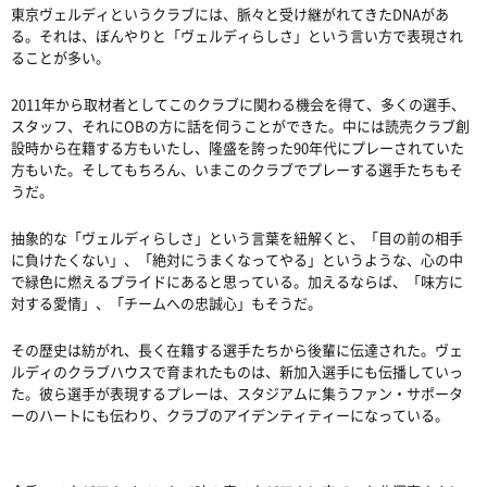
東京ヴェルディというクラブには、脈々と受け継がれてきたDNAがあ
る。それは、ぼんやりと「ヴェルディらしさ」という言い方で表現され
ることが多い。
2011年から取材者としてこのクラブに関わる機会を得て、多くの選手、
スタッフ、それにOBの方に話を伺うことができた。中には読売クラブ創
設時から在籍する方もいたし、隆盛を誇った90年代にプレーされていた
方もいた。そしてもちろん、いまこのクラブでプレーする選手たちもそ
うだ。
抽象的な「ヴェルディらしさ」という言葉を紐解くと、「目の前の相手
に負けたくない」、「絶対にうまくなってやる」というような、心の中
で緑色に燃えるプライドにあると思っている。加えるならば、「味方に
対する愛情」、「チームへの忠誠心」もそうだ。
その歴史は紡がれ、長く在籍する選手たちから後輩に伝達された。ヴェ
ルディのクラブハウスで育まれたものは、新加入選手にも伝播していっ
た。彼ら選手が表現するプレーは、スタジアムに集うファン・サポータ
ーのハートにも伝わり、クラブのアイデンティティーになっている。