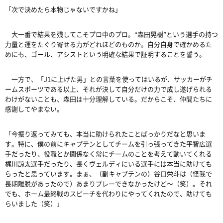
「次で決めたら本物じゃないですかね」
大一番で結果を残してこそプロ中のプロ。
“
森田晃樹
”
という選手の持つ
力量と運をたぐり寄せる力がどれほどのものか。自分自身で確かめるた
めにも、ゴール、アシストという明確な結果で証明することを誓う。
一方で、「
J1
に上げた男」との言葉を使ってはいるが、サッカーがチ
ームスポーツである以上、それが決して自分だけの力で成し遂げられる
わけがないことも、森田は十分理解している。だからこそ、仲間たちに
感謝してやまない。
「今振り返ってみても、本当に助けられたことばっかりだなと思いま
す。特に、僕の前にキャプテンとしてチームを引っ張ってきた平智広選
手だったり、役職とか関係なく常にチームのことを考えて動いてくれる
梶川諒太選手だったり、長くヴェルディにいる選手には本当に助けても
らったと思っています。まぁ、（副キャプテンの）谷口栄斗は（怪我で
長期離脱があったので）あまりプレーできなかったけど〜（笑）。それ
でも、ホーム最終戦のスピーチを代わりにやってくれたので、助けても
らいました（笑）」