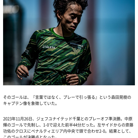
そのゴールは、『言葉ではなく、プレーで引っ張る』という森田晃樹の
キャプテン像を象徴していた。
2023
年
11
月
26
日、ジェフユナイテッド千葉とのプレーオフ準決勝。中原
輝のゴールで先制し、
1-0
で迎えた前半
44
分だった。左サイドからの齋藤
功佑のクロスにペナルティエリア内中央で頭で合わせ
2-0
。結果として、
このゴールが決勝点となった。