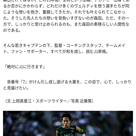
るか否かにかかわらず、どれだけ多くのヴェルディを想う選手たちが同
じような想いを抱き、奮闘してきたか。それでも叶えられてこなかっ
た。そうした先人たちの想いを背負いすぎないのが森田。ただ、その一
方で、しっかりと受け止められるのも、また森田の素晴らしい人間性な
のである。
そんな若きキャプテンの下、監督・コーチングスタッフ、チームメイ
ト、ファン・サポーター、すべてが和を成し、挑む
J1
昇格。
「絶対に
J1
に行きます」
背番号『
7
』がけん引し成し遂げる大業を、この目で、心で、しっかり
と見届けたい。
（文 上岡真里江・スポーツライター／写真 近藤篤）