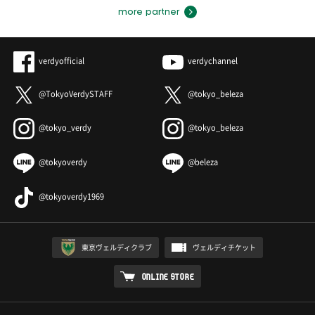
more partner
verdyofficial
verdychannel
@TokyoVerdySTAFF
@tokyo_beleza
@tokyo_verdy
@tokyo_beleza
@tokyoverdy
@beleza
@tokyoverdy1969
東京ヴェルディクラブ
ヴェルディチケット
ONLINE STORE