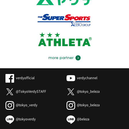
more partner
verdyofficial
verdychannel
@TokyoVerdySTAFF
@tokyo_beleza
@tokyo_verdy
@tokyo_beleza
@tokyoverdy
@beleza