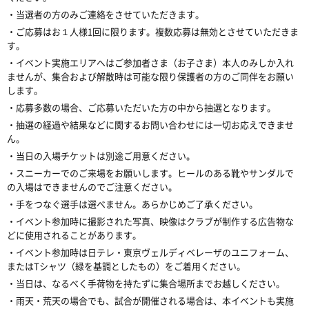
・当選者の方のみご連絡をさせていただきます。
・ご応募はお１人様1回に限ります。複数応募は無効とさせていただきま
す。
・イベント実施エリアへはご参加者さま（お子さま）本人のみしか入れ
ませんが、集合および解散時は可能な限り保護者の方のご同伴をお願い
します。
・応募多数の場合、ご応募いただいた方の中から抽選となります。
・抽選の経過や結果などに関するお問い合わせには一切お応えできませ
ん。
・当日の入場チケットは別途ご用意ください。
・スニーカーでのご来場をお願いします。ヒールのある靴やサンダルで
の入場はできませんのでご注意ください。
・手をつなぐ選手は選べません。あらかじめご了承ください。
・イベント参加時に撮影された写真、映像はクラブが制作する広告物な
どに使用されることがあります。
・イベント参加時は日テレ・東京ヴェルディベレーザのユニフォーム、
またはTシャツ（緑を基調としたもの）をご着用ください。
・当日は、なるべく手荷物を持たずに集合場所までお越しください。
・雨天・荒天の場合でも、試合が開催される場合は、本イベントも実施