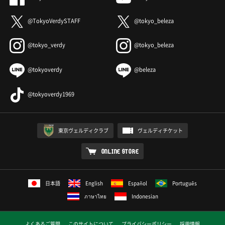
@TokyoVerdySTAFF
@tokyo_beleza
@tokyo_verdy
@tokyo_beleza
@tokyoverdy
@beleza
@tokyoverdy1969
東京ヴェルディクラブ
ヴェルディチケット
ONLINE STORE
日本語
English
Español
Português
ภาษาไทย
Indonesian
よくあるご質問
このサイトについて
プライバシーポリシー
採用情報