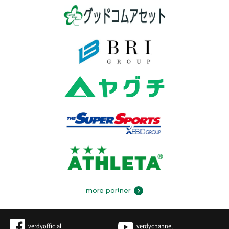
more partner
verdyofficial
verdychannel