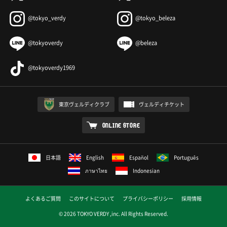
@tokyo_verdy
@tokyo_beleza
@tokyoverdy
@beleza
@tokyoverdy1969
東京ヴェルディクラブ
ヴェルディチケット
ONLINE STORE
日本語
English
Español
Português
ภาษาไทย
Indonesian
よくあるご質問
このサイトについて
プライバシーポリシー
採用情報
© 2026 TOKYO VERDY ,inc. All Rights Reserved.