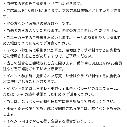
・当選者の方のみご連絡をさせていただきます。
・ご応募はお1人様1回に限ります。複数応募は無効とさせていただきま
す。
・他の方への当選権利の譲渡は不可です。
・当選者のみお入りいただけます。同伴の方はご同行いただけません。
・スニーカーでのご来場をお願いします。ヒールのある靴やサンダルで
の入場はできませんのでご注意ください。
・イベント参加時に撮影された写真、映像はクラブが制作する広告物な
どに使用されることがありますので、ご了承ください。
・当日の試合をご観戦される方に限ります。受付時にBELEZA PASS会員
証などをご確認させていただきます。
・イベント参加時に撮影された写真、映像はクラブが制作する広告物な
どに使用されることがあります。
・イベント参加時は日テレ・東京ヴェルディベレーザのユニフォーム、
またはTシャツ(緑を基調としたもの)をご着用ください。
・当日は、なるべく手荷物を持たずに集合場所までお越しください。
・雨天・荒天の場合でも、試合が開催される場合は、本イベントも実施
します。
・イベント内容はやむを得ず変更する場合があります。