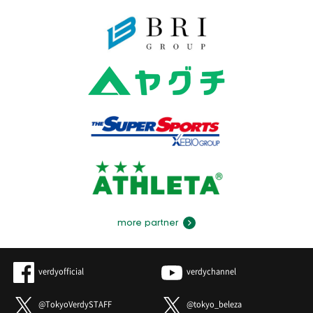
more partner
verdyofficial
verdychannel
@TokyoVerdySTAFF
@tokyo_beleza