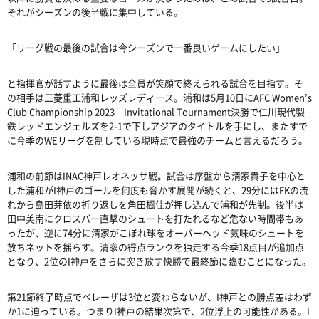
それがシーズンの後半戦に集中している。
「リーグ戦の最後の試合は今シーズンで一番良いゲームにしたい」
と指揮官が話すように最後は全員が笑顔で終えられる試合を目指す。そ
の相手は三菱重工浦和レッズレディース。浦和は5月10日にAFC Women’s
Club Championship 2023 – Invitational Tournament決勝で仁川現代製
鉄レッドエンジェルズを2-1で下しアジアのタイトルを手にし、またすで
に今季のWEリーグを制している現時点で最強のチームと言えるだろう。
浦和の前節はINAC神戸レオネッサ戦。試合は序盤から清家貴子を中心と
した浦和がI神戸のゴールを何度も脅かす展開が続くと、29分にはFKの流
れから島田芽依の折り返しを角田楓佳が押し込んで浦和が先制。後半は
田中美南にクロスバー直撃のシュートを打たれるなど危ない時間帯もあ
ったが、逆に74分に清家がこぼれ球をオーバーヘッド気味のシュートを
放ちネットを揺らす。清家の得点ランクを独走する今季18点目が追加点
となり、2位のI神戸をさらに突き放す快勝で最終節に臨むことになった。
第21節終了時点でベレーザは3位と変わらないが、I神戸との勝点差はわず
か1に迫っている。つまりI神戸の結果次第で、2位浮上の可能性がある。I