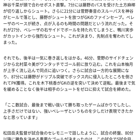
神谷千菜が頭で合わせポスト直撃。7分には藤野のパスを受けた土方麻椰
が切り返しからシュート。さらに21分には菅野奏音のスルーパスを神谷
がヒールで落とし、藤野がシュートを放つがGKのファインセーブ。ベレ
ーザのペースが続き、点が入るのも時間の問題だという流れだった。そ
れが27分、ベレーザの右サイドでボールを持たれてしまうと、鴨川実歩
がカットインから強烈なシュート。これが決まり、先制点を奪われてし
まった。
それでも、後半は一気に巻き返しをはかる。46分、菅野のサイドチェン
ジから北村菜々美がワンタッチでゴール前に放り込む。これを山本柚月
が上手く流し込んで同点に追いつく。さらに試合は一方的な展開にな
り、87分には藤野がドリブル突破でボックス内に侵入したところを倒さ
れてPK獲得。これを木下桃香がGKの逆を突いて決めて逆転。最後まで気
を緩めることなく後半は相手のシュートをゼロに抑えて試合を締めた。
「ここ数試合、最後まで戦い抜いて勝ち取ったゲームばかりでしたし、
上手さだけではない、強いベレーザというものを少しだけ表現できたか
なと思っています」
松田岳夫監督が試合後のセレモニーで話したように、試合の終盤、80分
以降に勝負を決める重要なゴールが決まったのは、この試合で5試合目。