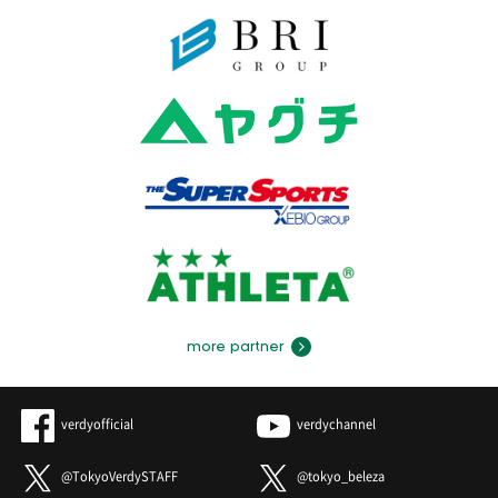
more partner
verdyofficial
verdychannel
@TokyoVerdySTAFF
@tokyo_beleza