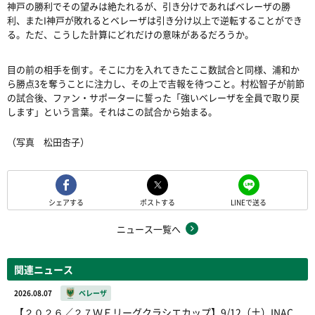
神戸の勝利でその望みは絶たれるが、引き分けであればベレーザの勝
利、またI神戸が敗れるとベレーザは引き分け以上で逆転することができ
る。ただ、こうした計算にどれだけの意味があるだろうか。
目の前の相手を倒す。そこに力を入れてきたここ数試合と同様、浦和か
ら勝点3を奪うことに注力し、その上で吉報を待つこと。村松智子が前節
の試合後、ファン・サポーターに誓った「強いベレーザを全員で取り戻
します」という言葉。それはこの試合から始まる。
（写真 松田杏子）
シェアする
ポストする
LINEで送る
ニュース一覧へ
関連ニュース
2026.08.07
ベレーザ
【２０２６／２７ＷＥリーグクラシエカップ】9/12（土）INAC