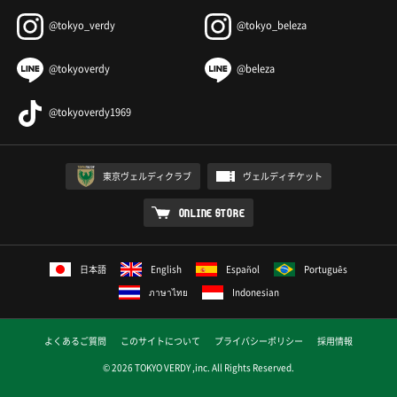
@tokyo_verdy
@tokyo_beleza
@tokyoverdy
@beleza
@tokyoverdy1969
東京ヴェルディクラブ
ヴェルディチケット
ONLINE STORE
日本語
English
Español
Português
ภาษาไทย
Indonesian
よくあるご質問
このサイトについて
プライバシーポリシー
採用情報
© 2026 TOKYO VERDY ,inc. All Rights Reserved.