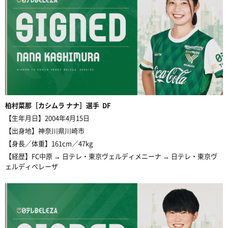
柏村菜那［カシムラ ナナ］選手 DF
【生年月日】2004年4月15日
【出身地】神奈川県川崎市
【身長／体重】161cm／47kg
【経歴】FC中原 → 日テレ・東京ヴェルディメニーナ → 日テレ・東京ヴ
ェルディベレーザ