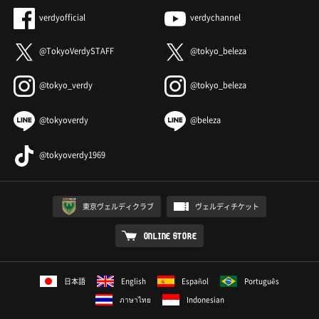
verdyofficial
verdychannel
@TokyoVerdySTAFF
@tokyo_beleza
@tokyo_verdy
@tokyo_beleza
@tokyoverdy
@beleza
@tokyoverdy1969
東京ヴェルディクラブ
ヴェルディチケット
ONLINE STORE
日本語
English
Español
Português
ภาษาไทย
Indonesian