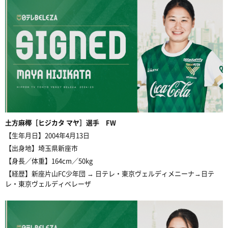
土方麻椰［ヒジカタ マヤ］選手 FW
【生年月日】2004年4月13日
【出身地】埼玉県新座市
【身長／体重】164cm／50kg
【経歴】新座片山FC少年団 → 日テレ・東京ヴェルディメニーナ→日テ
レ・東京ヴェルディベレーザ