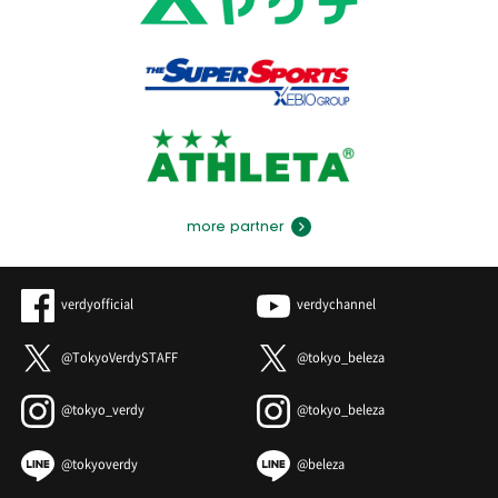
more partner
verdyofficial
verdychannel
@TokyoVerdySTAFF
@tokyo_beleza
@tokyo_verdy
@tokyo_beleza
@tokyoverdy
@beleza