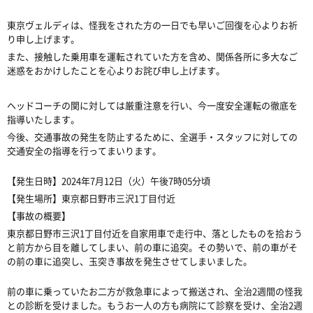
東京ヴェルディは、怪我をされた方の一日でも早いご回復を心よりお祈
り申し上げます。
また、接触した乗用車を運転されていた方を含め、関係各所に多大なご
迷惑をおかけしたことを心よりお詫び申し上げます。
ヘッドコーチの関に対しては厳重注意を行い、今一度安全運転の徹底を
指導いたします。
今後、交通事故の発生を防止するために、全選手・スタッフに対しての
交通安全の指導を行ってまいります。
【発生日時】2024年7月12日（火）午後7時05分頃
【発生場所】東京都日野市三沢1丁目付近
【事故の概要】
東京都日野市三沢1丁目付近を自家用車で走行中、落としたものを拾おう
と前方から目を離してしまい、前の車に追突。
その勢いで、前の車がそ
の前の車に追突し、玉突き事故を発生させてしまいました。
前の車に乗っていたお二方が救急車によって搬送され、全治2週間の怪我
との診断を受けました。もうお一人の方も病院にて診察を受け、全治2週