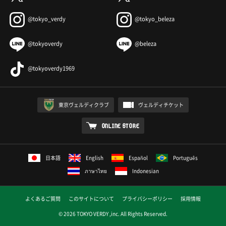
@tokyo_verdy
@tokyo_beleza
@tokyoverdy
@beleza
@tokyoverdy1969
東京ヴェルディクラブ
ヴェルディチケット
ONLINE STORE
日本語
English
Español
Português
ภาษาไทย
Indonesian
よくあるご質問
このサイトについて
プライバシーポリシー
採用情報
© 2026 TOKYO VERDY ,inc. All Rights Reserved.