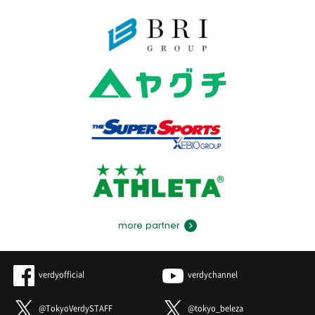
more partner
verdyofficial
verdychannel
@TokyoVerdySTAFF
@tokyo_beleza