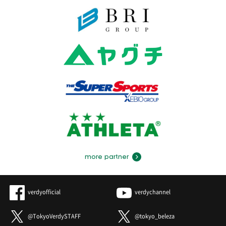
more partner
verdyofficial
verdychannel
@TokyoVerdySTAFF
@tokyo_beleza