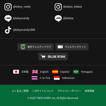
@tokyo_verdy
@tokyo_beleza
@tokyoverdy
@beleza
@tokyoverdy1969
東京ヴェルディクラブ
ヴェルディチケット
ONLINE STORE
日本語
English
Español
Português
ภาษาไทย
Indonesian
よくあるご質問
このサイトについて
プライバシーポリシー
採用情報
© 2026 TOKYO VERDY ,inc. All Rights Reserved.