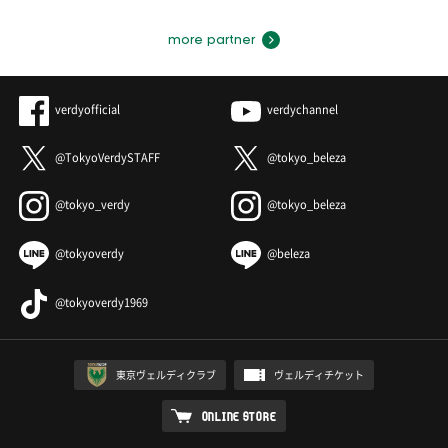
more partner
verdyofficial
verdychannel
@TokyoVerdySTAFF
@tokyo_beleza
@tokyo_verdy
@tokyo_beleza
@tokyoverdy
@beleza
@tokyoverdy1969
東京ヴェルディクラブ
ヴェルディチケット
ONLINE STORE