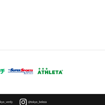
kyo_verdy
@tokyo_beleza