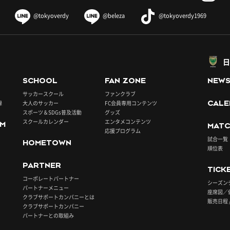
@tokyoverdy
@beleza
@tokyoverdy1969
日
SCHOOL
FAN ZONE
NEW
サッカースクール
ファンクラブ
録
大人のサッカー
FC会員専用コンテンツ
CALE
スポーツ＆SDGs普及活動
グッズ
スクールカレンダー
エンタメコンテンツ
UM
MATC
応援プログラム
試合一覧
HOMETOWN
順位表
PARTNER
TICK
コーポレートパートナー
シーズン
パートナーメニュー
座席図／
クラブサポートカンパニーとは
販売日程 
クラブサポートカンパニー
パートナーとの取組み