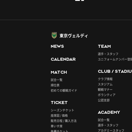
東京ヴェルディ
NEWS
TEAM
選手・スタッフ
CALENDAR
ユニフォームナンバー登
CLUB / STADI
MATCH
クラブ情報
試合一覧
スタジアム
順位表
観戦マナー
初めての観戦ガイド
ボランティア
公認支部
TICKET
シーズンチケット
ACADEMY
座席図 / 価格
試合一覧
販売日程 / 購入方法
選手・スタッフ
車いす席
アカデミースタッフ
各種チケット