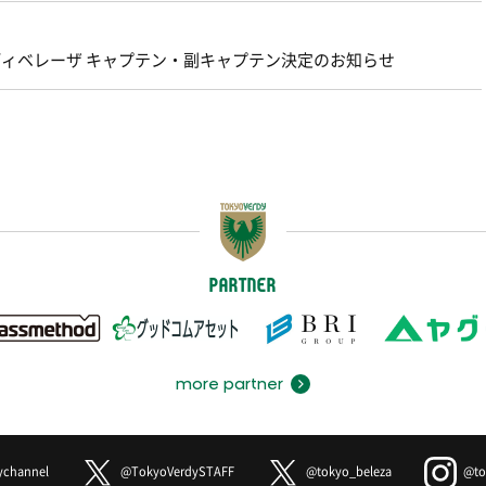
ェルディベレーザ キャプテン・副キャプテン決定のお知らせ
PARTNER
more partner
ychannel
@TokyoVerdySTAFF
@tokyo_beleza
@to