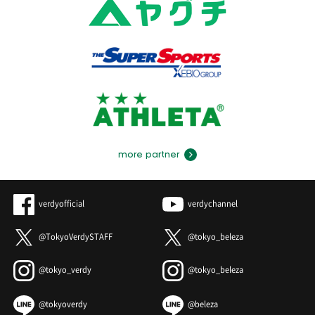
more partner
verdyofficial
verdychannel
@TokyoVerdySTAFF
@tokyo_beleza
@tokyo_verdy
@tokyo_beleza
@tokyoverdy
@beleza