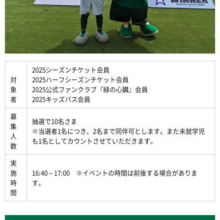
2025シーズンチケット会員
対
2025ハーフシーズンチケット会員
象
2025公式ファンクラブ『緑の心臓』会員
者
2025キッズパス会員
募
抽選で10名さま
集
※当選者1名につき、2名まで同伴可とします。また未就学児
人
も1名としてカウントさせていただきます。
数
実
施
16:40～17:00 ※イベントの時間は前後する場合がありま
時
す。
間