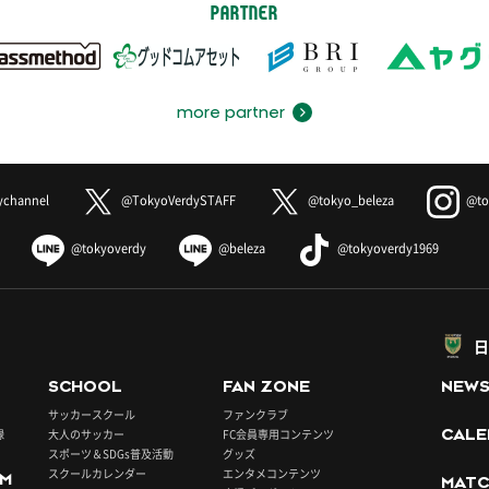
PARTNER
more partner
ychannel
@TokyoVerdySTAFF
@tokyo_beleza
@to
@tokyoverdy
@beleza
@tokyoverdy1969
日
SCHOOL
FAN ZONE
NEW
サッカースクール
ファンクラブ
録
大人のサッカー
FC会員専用コンテンツ
CALE
スポーツ＆SDGs普及活動
グッズ
スクールカレンダー
エンタメコンテンツ
UM
MATC