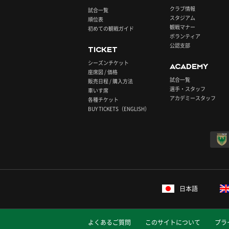
クラブ情報
試合一覧
スタジアム
順位表
観戦マナー
初めての観戦ガイド
ボランティア
公認支部
TICKET
シーズンチケット
ACADEMY
座席図 / 価格
試合一覧
販売日程 / 購入方法
選手・スタッフ
車いす席
アカデミースタッフ
各種チケット
BUY TICKETS（ENGLISH）
日本語
よくあるご質問
このサイトについて
プラ