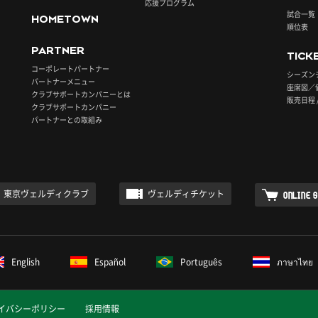
応援プログラム
試合一覧
HOMETOWN
順位表
PARTNER
TICK
コーポレートパートナー
シーズン
パートナーメニュー
座席図／
クラブサポートカンパニーとは
販売日程 
クラブサポートカンパニー
パートナーとの取組み
東京ヴェルディクラブ
ヴェルディチケット
ONLINE 
English
Español
Português
ภาษาไทย
イバシーポリシー
採用情報