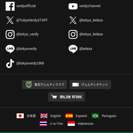
verdyofficial
verdychannel
@TokyoVerdySTAFF
@tokyo_beleza
@tokyo_verdy
@tokyo_beleza
@tokyoverdy
@beleza
@tokyoverdy1969
東京ヴェルディクラブ
ヴェルディチケット
ONLINE STORE
日本語
English
Español
Português
ภาษาไทย
Indonesian