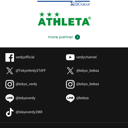
more partner
verdyofficial
verdychannel
@TokyoVerdySTAFF
@tokyo_beleza
@tokyo_verdy
@tokyo_beleza
@tokyoverdy
@beleza
@tokyoverdy1969