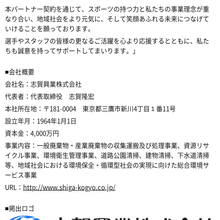
本パートナー契約を通じて、スポーツの持つ力と私たちの事業理念が重
なり合い、地域社会をより元気に、そして笑顔あふれる未来につなげて
いけることを願っております。
選手やスタッフの皆様の更なるご活躍を心より応援するとともに、私た
ちも誠意を持ってサポートしてまいります。」
■会社概要
会社名：志賀興業株式会社
代表者：代表取締役 志賀隆宏
本社所在地：〒181-0004 東京都三鷹市新川4丁目１番11号
設立年月：1964年1月1日
資本金：4,000万円
事業内容：一般廃棄物・産業廃棄物の収集運搬及び処理事業、資源リサ
イクル事業、環境衛生管理事業、道路公園清掃、建物清掃、下水道清掃
等、地域社会における環境保全・循環型社会の実現に向けた総合環境サ
ービス事業
URL：
http://www.shiga-kogyo.co.jp/
■掲出ロゴ