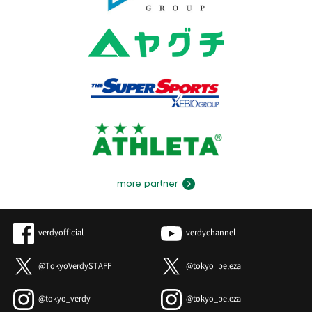
more partner
verdyofficial
verdychannel
@TokyoVerdySTAFF
@tokyo_beleza
@tokyo_verdy
@tokyo_beleza