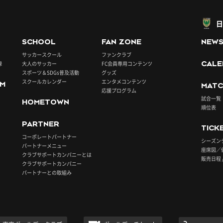
日
SCHOOL
FAN ZONE
NEW
サッカースクール
ファンクラブ
録
大人のサッカー
FC会員専用コンテンツ
CALE
スポーツ＆SDGs普及活動
グッズ
スクールカレンダー
エンタメコンテンツ
UM
MATC
応援プログラム
試合一覧
HOMETOWN
順位表
PARTNER
TICK
コーポレートパートナー
シーズン
パートナーメニュー
座席図／
クラブサポートカンパニーとは
販売日程 
クラブサポートカンパニー
パートナーとの取組み