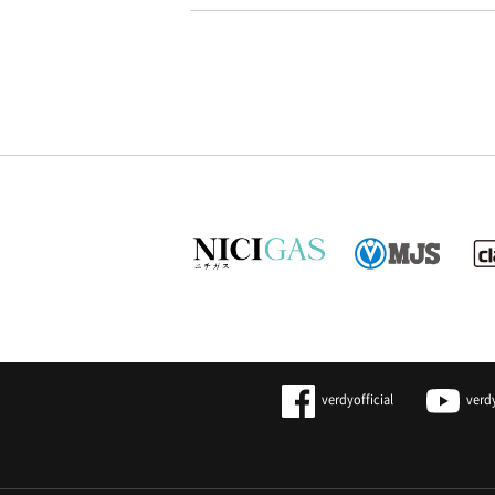
verdyofficial
verd