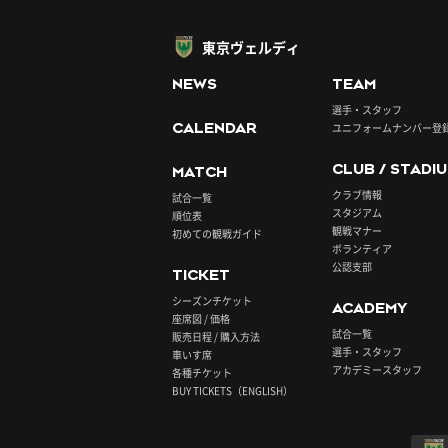
東京ヴェルディ
NEWS
TEAM
選手・スタッフ
CALENDAR
ユニフォームナンバー登
CLUB / STADI
MATCH
クラブ情報
試合一覧
スタジアム
順位表
観戦マナー
初めての観戦ガイド
ボランティア
公認支部
TICKET
シーズンチケット
ACADEMY
座席図 / 価格
試合一覧
販売日程 / 購入方法
選手・スタッフ
車いす席
アカデミースタッフ
各種チケット
BUY TICKETS（ENGLISH）