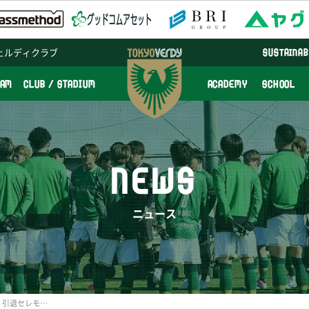
ェルディクラブ
SUSTAINAB
EAM
CLUB / STADIUM
ACADEMY
SCHOOL
NEWS
ニュース
5/16（土）岩清水梓 選手 引退セレモニー実施のお知らせ