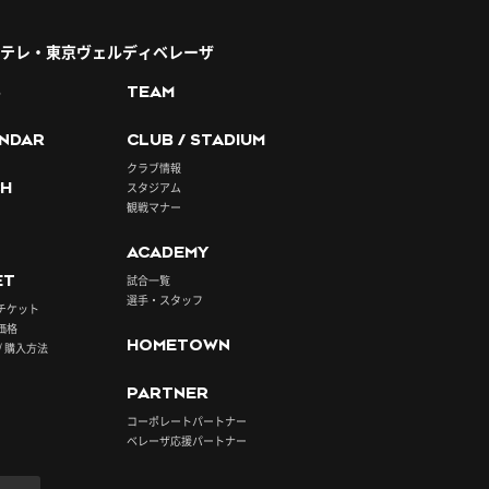
テレ・東京ヴェルディベレーザ
S
TEAM
NDAR
CLUB / STADIUM
クラブ情報
H
スタジアム
観戦マナー
ACADEMY
ET
試合一覧
選手・スタッフ
チケット
価格
HOMETOWN
/ 購入方法
PARTNER
コーポレートパートナー
ベレーザ応援パートナー