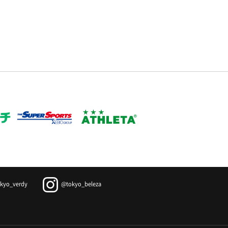
kyo_verdy
@tokyo_beleza