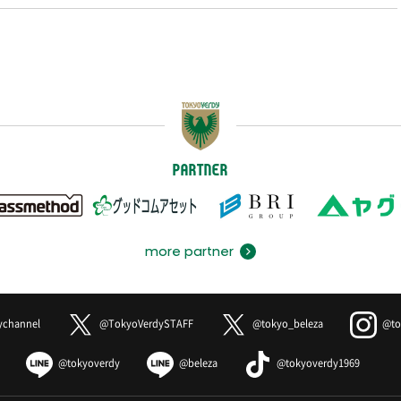
PARTNER
more partner
ychannel
@TokyoVerdySTAFF
@tokyo_beleza
@to
@tokyoverdy
@beleza
@tokyoverdy1969