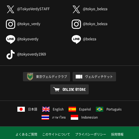
@TokyoVerdySTAFF
@tokyo_beleza
@tokyo_verdy
@tokyo_beleza
@tokyoverdy
@beleza
@tokyoverdy1969
東京ヴェルディクラブ
ヴェルディチケット
ONLINE STORE
日本語
English
Español
Português
ภาษาไทย
Indonesian
よくあるご質問
このサイトについて
プライバシーポリシー
採用情報