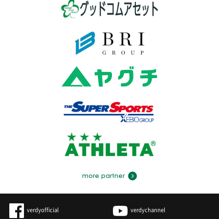
more partner
verdyofficial
verdychannel