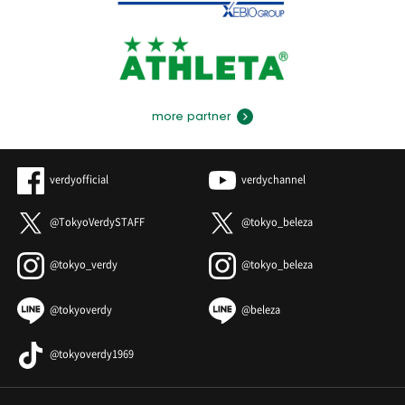
more partner
verdyofficial
verdychannel
@TokyoVerdySTAFF
@tokyo_beleza
@tokyo_verdy
@tokyo_beleza
@tokyoverdy
@beleza
@tokyoverdy1969