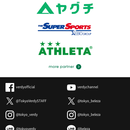
more partner
verdyofficial
verdychannel
@TokyoVerdySTAFF
@tokyo_beleza
@tokyo_verdy
@tokyo_beleza
@tokyoverdy
@beleza