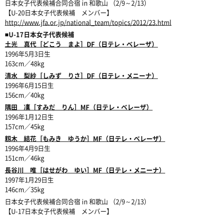
日本女子代表候補合同合宿 in 和歌山 （2/9～2/13）
【U-20日本女子代表候補 メンバー】
http://www.jfa.or.jp/national_team/topics/2012/23.html
■U-17日本女子代表候補
土光 真代［どこう まよ］DF（日テレ・ベレーザ）
1996年5月3日生
163cm／48kg
清水 梨紗［しみず りさ］DF（日テレ・メニーナ）
1996年6月15日生
156cm／40kg
隅田 凜［すみだ りん］MF（日テレ・ベレーザ）
1996年1月12日生
157cm／45kg
籾木 結花［もみき ゆうか］MF（日テレ・ベレーザ）
1996年4月9日生
151cm／46kg
長谷川 唯［はせがわ ゆい］MF（日テレ・メニーナ）
1997年1月29日生
146cm／35kg
日本女子代表候補合同合宿 in 和歌山 （2/9～2/13）
【U-17日本女子代表候補 メンバー】