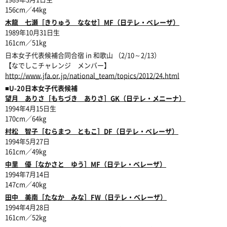
156cm／44kg
木龍 七瀬［きりゅう ななせ］MF（日テレ・ベレーザ）
1989年10月31日生
161cm／51kg
日本女子代表候補合同合宿 in 和歌山 （2/10～2/13）
【なでしこチャレンジ メンバー】
http://www.jfa.or.jp/national_team/topics/2012/24.html
■U-20日本女子代表候補
望月 ありさ［もちづき ありさ］GK（日テレ・メニーナ）
1994年4月15日生
170cm／64kg
村松 智子［むらまつ ともこ］DF（日テレ・ベレーザ）
1994年5月27日
161cm／49kg
中里 優［なかさと ゆう］MF（日テレ・ベレーザ）
1994年7月14日
147cm／40kg
田中 美南［たなか みな］FW（日テレ・ベレーザ）
1994年4月28日
161cm／52kg