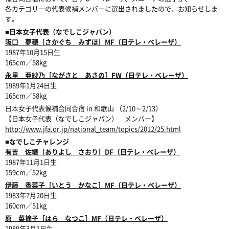
各カテゴリーの代表候補メンバーに選出されましたので、お知らせしま
す。
■日本女子代表（なでしこジャパン）
阪口 夢穂［さかぐち みずほ］M
F
（日テレ・ベレーザ）
1987年10月15日生
165cm／58kg
永里 亜紗乃［ながさと あさの］FW（日テレ・ベレーザ）
1989年1月24日生
165cm／58kg
日本女子代表候補合同合宿 in 和歌山 （2/10～2/13）
【日本女子代表（なでしこジャパン） メンバー】
http://www.jfa.or.jp/national_team/topics/2012/25.html
■なでしこチャレンジ
有吉 佐織［ありよし さおり］DF（日テレ・ベレーザ）
1987年11月1日生
159cm／52kg
伊藤 香菜子［いとう かなこ］MF（日テレ・ベレーザ）
1983年7月20日生
160cm／51kg
原 菜摘子［はら なつこ］MF（日テレ・ベレーザ）
1989年3月1日生