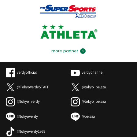
more partner
verdyofficial
verdychannel
@TokyoVerdySTAFF
@tokyo_beleza
@tokyo_verdy
@tokyo_beleza
@tokyoverdy
@beleza
@tokyoverdy1969