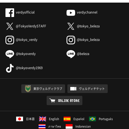
verdyofficial
verdychannel
@TokyoVerdySTAFF
@tokyo_beleza
@tokyo_verdy
@tokyo_beleza
@tokyoverdy
@beleza
@tokyoverdy1969
東京ヴェルディクラブ
ヴェルディチケット
ONLINE STORE
日本語
English
Español
Português
ภาษาไทย
Indonesian