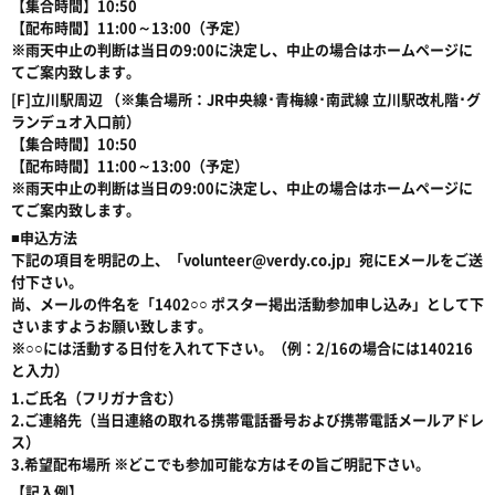
【集合時間】10:50
【配布時間】11:00～13:00（予定）
※雨天中止の判断は当日の9:00に決定し、中止の場合はホームページに
てご案内致します。
[F]立川駅周辺 （※集合場所：JR中央線･青梅線･南武線 立川駅改札階･グ
ランデュオ入口前）
【集合時間】10:50
【配布時間】11:00～13:00（予定）
※雨天中止の判断は当日の9:00に決定し、中止の場合はホームページに
てご案内致します。
■申込方法
下記の項目を明記の上、「volunteer@verdy.co.jp」宛にEメールをご送
付下さい。
尚、メールの件名を「1402○○ ポスター掲出活動参加申し込み」として下
さいますようお願い致します。
※○○には活動する日付を入れて下さい。（例：2/16の場合には140216
と入力）
1.ご氏名（フリガナ含む）
2.ご連絡先（当日連絡の取れる携帯電話番号および携帯電話メールアドレ
ス）
3.希望配布場所 ※どこでも参加可能な方はその旨ご明記下さい。
【記入例】