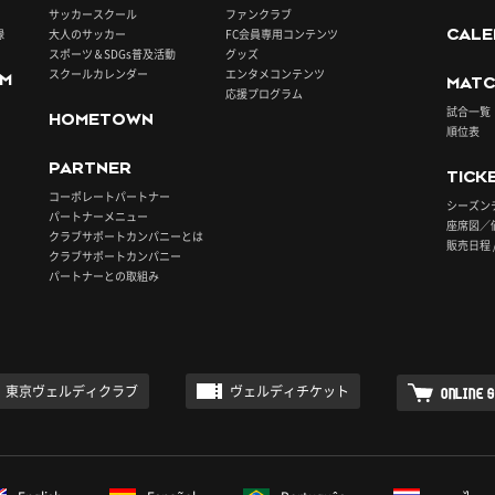
サッカースクール
ファンクラブ
録
大人のサッカー
FC会員専用コンテンツ
CALE
スポーツ＆SDGs普及活動
グッズ
スクールカレンダー
エンタメコンテンツ
UM
MATC
応援プログラム
試合一覧
HOMETOWN
順位表
PARTNER
TICK
コーポレートパートナー
シーズン
パートナーメニュー
座席図／
クラブサポートカンパニーとは
販売日程 
クラブサポートカンパニー
パートナーとの取組み
東京ヴェルディクラブ
ヴェルディチケット
ONLINE 