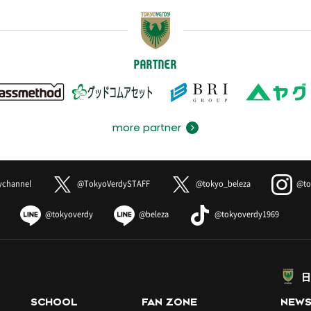
PARTNER
more partner
ychannel
@TokyoVerdySTAFF
@tokyo_beleza
@to
@tokyoverdy
@beleza
@tokyoverdy1969
日
SCHOOL
FAN ZONE
NEW