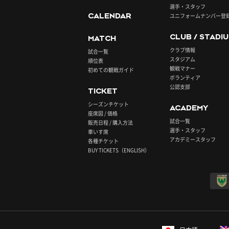
選手・スタッフ
CALENDAR
ユニフォームナンバー登
CLUB / STADI
MATCH
クラブ情報
試合一覧
スタジアム
順位表
観戦マナー
初めての観戦ガイド
ボランティア
公認支部
TICKET
シーズンチケット
ACADEMY
座席図 / 価格
試合一覧
販売日程 / 購入方法
選手・スタッフ
車いす席
アカデミースタッフ
各種チケット
BUY TICKETS（ENGLISH）