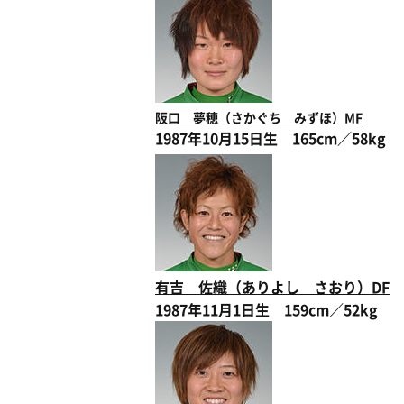
阪口 夢穂（さかぐち みずほ）MF
1987年10月15日生 165cm／58kg
有吉 佐織（ありよし さおり）DF
1987年11月1日生 159cm／52kg