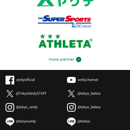
more partner
verdyofficial
verdychannel
@TokyoVerdySTAFF
@tokyo_beleza
@tokyo_verdy
@tokyo_beleza
@tokyoverdy
@beleza