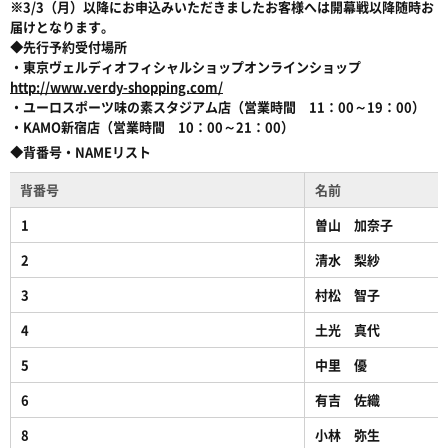
※3/3（月）以降にお申込みいただきましたお客様へは開幕戦以降随時お
届けとなります。
◆先行予約受付場所
・東京ヴェルディオフィシャルショップオンラインショップ
http://www.verdy-shopping.com/
・ユーロスポーツ味の素スタジアム店（営業時間 11：00～19：00）
・KAMO新宿店（営業時間 10：00～21：00）
◆背番号・NAMEリスト
背番号
名前
1
曽山 加奈子
2
清水 梨紗
3
村松 智子
4
土光 真代
5
中里 優
6
有吉 佐織
8
小林 弥生