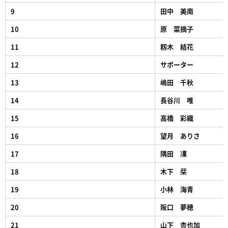
9
田中 美南
10
原 菜摘子
11
籾木 結花
12
サポーター
13
嶋田 千秋
14
長谷川 唯
15
高橋 彩織
16
望月 ありさ
17
隅田 凜
18
木下 栞
19
小林 海青
20
阪口 夢穂
21
山下 杏也加