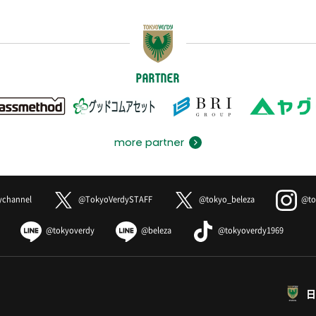
PARTNER
more partner
ychannel
@TokyoVerdySTAFF
@tokyo_beleza
@to
@tokyoverdy
@beleza
@tokyoverdy1969
日