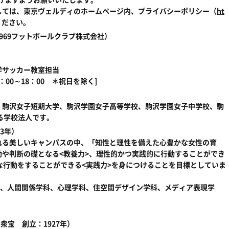
しては、東京ヴェルディのホームページ内、プライバシーポリシー（
ht
ください。
969フットボールクラブ株式会社）
学サッカー教室担当
10：00～18：00 ＊祝日を除く]
、駒沢女子短期大学、駒沢学園女子高等学校、駒沢学園女子中学校、駒
る学校法人です。
3年）
れる美しいキャンパスの中、「知性と理性を備えた心豊かな女性の育
や判断の礎となる<教養力>、理性的かつ実践的に行動することができ
な行動をすることができる<実践力>を身につけることを目標としていま
科、人間関係学科、心理学科、住空間デザイン学科、メディア表現学
衆宝 創立：1927年）