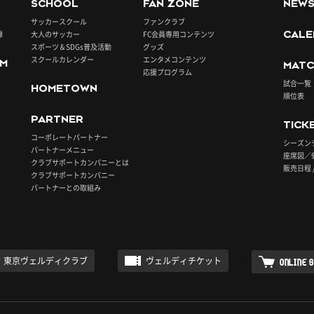
SCHOOL
FAN ZONE
NEW
サッカースクール
ファンクラブ
録
大人のサッカー
FC会員専用コンテンツ
CALE
スポーツ＆SDGs普及活動
グッズ
スクールカレンダー
エンタメコンテンツ
UM
MATC
応援プログラム
試合一覧
HOMETOWN
順位表
PARTNER
TICK
コーポレートパートナー
シーズン
パートナーメニュー
座席図／
クラブサポートカンパニーとは
販売日程 
クラブサポートカンパニー
パートナーとの取組み
東京ヴェルディクラブ
ヴェルディチケット
ONLINE 