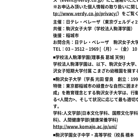
※お申込み頂いた個人情報の取り扱いに関
tp://www.verdy.co.jp/privacy/
）をご覧
主催：日テレ・ベレーザ（東京ヴェルディ1
共催：駒沢女子大学（学校法人駒澤学園）
後援：稲城市
お問合先：日テレ・ベレーザ 駒沢女子大
TEL：03－3512－1969 [（月）～（金） 
■学校法人駒澤学園(理事長 葛城 天快)
学校法人駒澤学園は、以下、駒沢女子大学
沢女子短期大学付属 こまざわ幼稚園を擁す
■駒沢女子大学（学長 光田 督良 創立：199
特徴：東京都稲城市の緑豊かな自然に囲ま
成」を教育理念とする駒沢女子大学は、行動
る<人間力>、そして状況に応じて最も適切
す。
学科:人文学部(日本文化学科、国際文化学
科)、人間健康学部(健康栄養学科)
http://www.komajo.ac.jp/uni/
■駒沢学園女子中学・高等学校（校長 橋本 