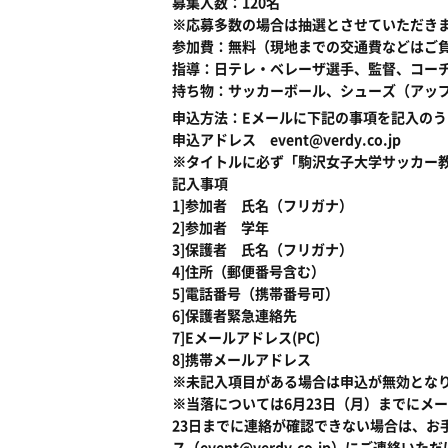
募集人数：120名
※応募多数の場合は抽選とさせていただき
参加費：無料（現地までの交通費などはご
指導：日テレ・ベレーザ選手、監督、コー
持ち物：サッカーボール、シューズ（アッ
申込方法：Eメールに下記の事項を記入のう
申込アドレス event@verdy.co.jp
※タイトルに必ず「駒沢女子大学サッカー
記入事項
1]参加者 氏名（フリガナ）
2]参加者 学年
3]保護者 氏名（フリガナ）
4]住所（郵便番号含む）
5]電話番号（携帯番号可）
6]保護者緊急連絡先
7]Eメールアドレス(PC)
8]携帯メールアドレス
※未記入項目がある場合は申込が無効とな
※当落については6月23日（月）までにメ
23日までに連絡が確認できない場合は、お
ス（event@verdy.co.jp）にご連絡