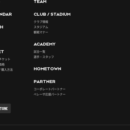
S
TEAM
NDAR
CLUB / STADIUM
クラブ情報
H
スタジアム
観戦マナー
ACADEMY
ET
試合一覧
選手・スタッフ
チケット
価格
HOMETOWN
/ 購入方法
PARTNER
コーポレートパートナー
ベレーザ応援パートナー
STORE