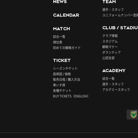
NEWS
TEAM
選手・スタッフ
CALENDAR
ユニフォームナンバー登
CLUB / STADI
MATCH
クラブ情報
試合一覧
スタジアム
順位表
観戦マナー
初めての観戦ガイド
ボランティア
公認支部
TICKET
シーズンチケット
ACADEMY
座席図 / 価格
試合一覧
販売日程 / 購入方法
選手・スタッフ
車いす席
アカデミースタッフ
各種チケット
BUY TICKETS（ENGLISH）