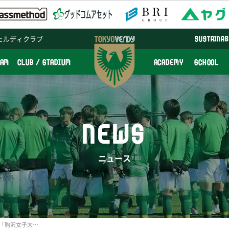
ェルディクラブ
SUSTAINAB
EAM
CLUB / STADIUM
ACADEMY
SCHOOL
NEWS
ニュース
6/29(日)日テレ・ベレーザ「駒沢女子大学サッカー教室」開催および参加者募集のお知らせ