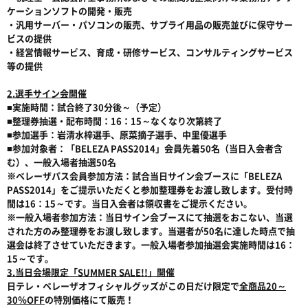
ケーションソフトの開発・販売
・汎用サーバー・パソコンの販売、サプライ用品の販売並びに保守サー
ビスの提供
・経営情報サービス、育成・研修サービス、コンサルティングサービス
等の提供
2.選手サイン会開催
■実施時間：試合終了30分後～（予定）
■整理券抽選・配布時間：16：15～なくなり次第終了
■参加選手：岩清水梓選手、原菜摘子選手、中里優選手
■参加対象者：「BELEZA PASS2014」会員先着50名（当日入会者含
む）、一般入場者抽選50名
※ベレーザパス会員参加方法：試合当日サイン会ブースに「BELEZA
PASS2014」をご提示いただくと参加整理券をお渡し致します。受付時
間は16：15～です。当日入会者は領収書をご提示ください。
※一般入場者参加方法：当日サイン会ブースにて抽選をおこない、当選
された方のみ整理券をお渡し致します。当選者が50名に達した時点で抽
選会は終了させていただきます。一般入場者参加抽選会実施時間は16：
15～です。
3.当日会場限定「S
UMMER SALE!!」開催
日テレ・ベレーザオフィシャルグッズがこの日だけ限定で
全商品20～
30％OFF
の特別価格にて販売！