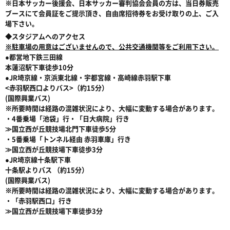
※日本サッカー後援会、日本サッカー審判協会会員の方は、当日券販売
ブースにて会員証をご提示頂き、自由席招待券をお受け取りの上、ご入
場下さい。
◆スタジアムへのアクセス
※駐車場の用意はございませんので、公共交通機関等をご利用下さい。
●都営地下鉄三田線
本蓮沼駅下車徒歩10分
●JR埼京線・京浜東北線・宇都宮線・高崎線赤羽駅下車
<赤羽駅西口よりバス>（約15分）
(国際興業バス)
※所要時間は経路の混雑状況により、大幅に変動する場合があります。
・4番乗場「池袋」行・「日大病院」行き
≫国立西が丘競技場北門下車徒歩5分
・5番乗場「トンネル経由 赤羽車庫」行き
≫国立西が丘競技場下車徒歩3分
●JR埼京線十条駅下車
十条駅よりバス （約15分）
(国際興業バス)
※所要時間は経路の混雑状況により、大幅に変動する場合があります。
・「赤羽駅西口」行き
≫国立西が丘競技場下車徒歩3分