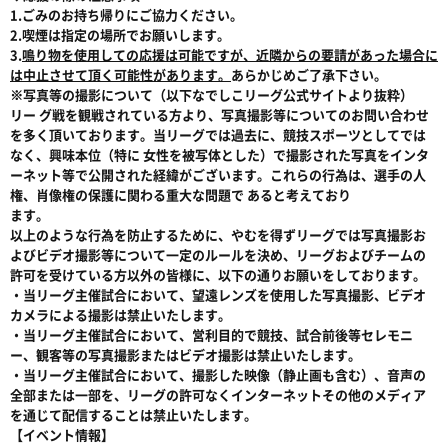
1.ごみのお持ち帰りにご協力ください。
2.喫煙は指定の場所でお願いします。
3.
鳴り物を使用しての応援は可能ですが、近隣からの要請があった場合に
は中止させて頂く可能性があります。
あらかじめご了承下さい。
※写真等の撮影について（以下なでしこリーグ公式サイトより抜粋）
リー グ戦を観戦されている方より、写真撮影等についてのお問い合わせ
を多く頂いております。当リーグでは過去に、競技スポーツとしてでは
なく、興味本位（特に 女性を被写体とした）で撮影された写真をインタ
ーネット等で公開された経緯がございます。これらの行為は、選手の人
権、肖像権の保護に関わる重大な問題で あると考えており
ます。
以上のような行為を防止するために、やむを得ずリーグでは写真撮影お
よびビデオ撮影等について一定のルールを決め、リーグおよびチームの
許可を受けている方以外の皆様に、以下の通りお願いをしております。
・当リーグ主催試合において、望遠レンズを使用した写真撮影、ビデオ
カメラによる撮影は禁止いたします。
・当リーグ主催試合において、営利目的で競技、試合前後等セレモニ
ー、観客等の写真撮影またはビデオ撮影は禁止いたします。
・当リーグ主催試合において、撮影した映像（静止画も含む）、音声の
全部または一部を、リーグの許可なくインターネットその他のメディア
を通じて配信することは禁止いたします。
【イベント情報】