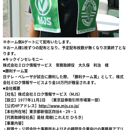
※ホーム側Aゲートにて配布いたします。
※お一人様1枚ずつの配布となり、予定配布枚数が無くなり次第終了とな
ります。
■キックインセレモニー
株式会社ミロク情報サービス 常務取締役 大久保 利治 様
■勝利チーム賞
日テレ・ベレーザが試合に勝利した際、「勝利チーム賞」として、株式
会社ミロク情報サービスより金10万円が贈呈されます。
■会社概要
【社名】株式会社ミロク情報サービス（MJS）
【設立】1977年11月2日 （東京証券取引所市場第一部）
【公式HPアドレス】
http://www.mjs.co.jp/
【本社所在地】東京都新宿区四谷4－29－1
【代表取締役社長】是枝 周樹(これえだ ひろき)
【事業内容】
・税理士・公認会計士事務所およびその顧問先企業向けの業務用アプリ