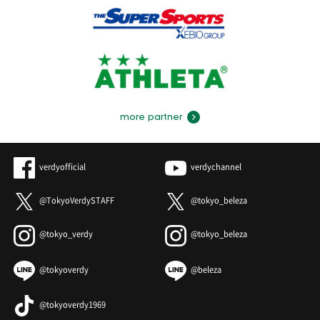
more partner
verdyofficial
verdychannel
@TokyoVerdySTAFF
@tokyo_beleza
@tokyo_verdy
@tokyo_beleza
@tokyoverdy
@beleza
@tokyoverdy1969